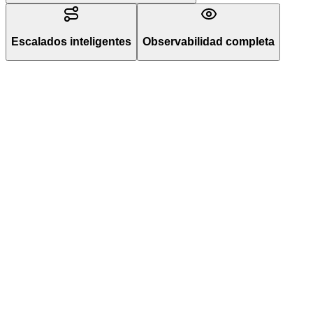
Escalados inteligentes
Observabilidad completa
SK
Sarah K.
Responsable de soporte
,
Empresa SaaS