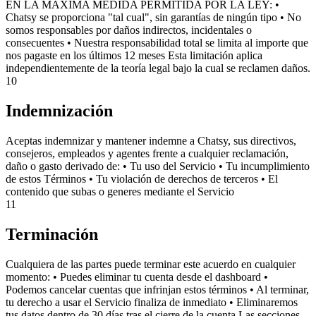
EN LA MÁXIMA MEDIDA PERMITIDA POR LA LEY: •
Chatsy se proporciona "tal cual", sin garantías de ningún tipo • No
somos responsables por daños indirectos, incidentales o
consecuentes • Nuestra responsabilidad total se limita al importe que
nos pagaste en los últimos 12 meses Esta limitación aplica
independientemente de la teoría legal bajo la cual se reclamen daños.
10
Indemnización
Aceptas indemnizar y mantener indemne a Chatsy, sus directivos,
consejeros, empleados y agentes frente a cualquier reclamación,
daño o gasto derivado de: • Tu uso del Servicio • Tu incumplimiento
de estos Términos • Tu violación de derechos de terceros • El
contenido que subas o generes mediante el Servicio
11
Terminación
Cualquiera de las partes puede terminar este acuerdo en cualquier
momento: • Puedes eliminar tu cuenta desde el dashboard •
Podemos cancelar cuentas que infrinjan estos términos • Al terminar,
tu derecho a usar el Servicio finaliza de inmediato • Eliminaremos
tus datos dentro de 30 días tras el cierre de la cuenta Las secciones