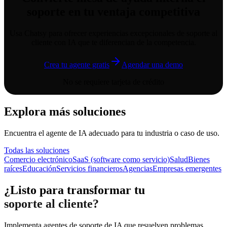
soporte en tu ventaja competitiva
Usa Chatsy para ofrecer experiencias excepcionales de soporte al
cliente con IA que te diferencian de la competencia.
Crea tu agente gratis
Agendar una demo
No se requiere tarjeta de crédito
Explora más soluciones
Encuentra el agente de IA adecuado para tu industria o caso de uso.
Todas las soluciones
Comercio electrónico
SaaS (software como servicio)
Salud
Bienes
raíces
Educación
Servicios financieros
Agencias
Empresas emergentes
¿Listo para transformar tu
soporte al cliente?
Implementa agentes de soporte de IA que resuelven problemas,