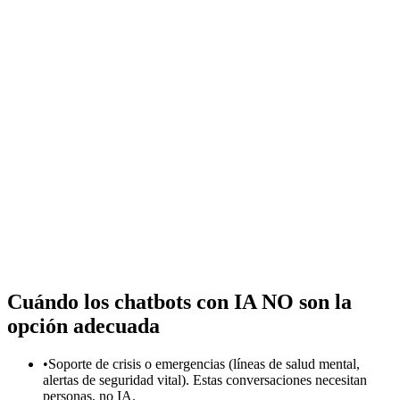
cumpliendo Section 508 y WCAG.
Chatbot para firmas contables
Gestiona picos de temporada fiscal, automatiza la recopilación de
documentos y responde preguntas de clientes 24/7. IA creada para
firmas contables y despachos CPA.
Chatbot para organizaciones sin fines de lucro
Interactúa con donantes, coordina voluntarios y atiende
comunidades a escala con poco personal. IA diseñada para
presupuestos y misiones sin fines de lucro.
Cuándo los chatbots con IA NO son la
opción adecuada
•
Soporte de crisis o emergencias (líneas de salud mental,
alertas de seguridad vital). Estas conversaciones necesitan
personas, no IA.