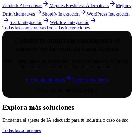
Zendesk Alternativas
Mejores Freshdesk Alternativas
Mejores
Drift Alternativas
Shopify Integración
WordPress Integración
Slack Integración
Webflow Integración
Todas las comparativas
Todas las integraciones
Convierte
empresas emergentes
el
soporte en tu ventaja competitiva
Usa Chatsy para ofrecer experiencias excepcionales de soporte al
cliente con IA que te diferencian de la competencia.
Crea tu agente gratis
Agendar una demo
No se requiere tarjeta de crédito
Explora más soluciones
Encuentra el agente de IA adecuado para tu industria o caso de uso.
Todas las soluciones