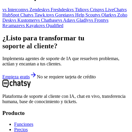
vs
Intercom
vs
Zendesk
vs
Freshdesk
vs
Tidio
vs
Crisp
vs
LiveChat
vs
HubSpot Chat
vs
Tawk.to
vs
Gorgias
vs
Help Scout
vs
Olark
vs
Zoho
Desk
vs
Kustomer
vs
Chatbase
vs
Ada
vs
Gladly
vs
Front
vs
Re:amaze
vs
Kayako
vs
Qualified
¿Listo para transformar tu
soporte al cliente?
Implementa agentes de soporte de IA que resuelven problemas,
actúan y encantan a tus clientes.
Empieza gratis
No se requiere tarjeta de crédito
Plataforma de soporte al cliente con IA, chat en vivo, transferencia
humana, base de conocimiento y tickets.
Producto
Funciones
Precios