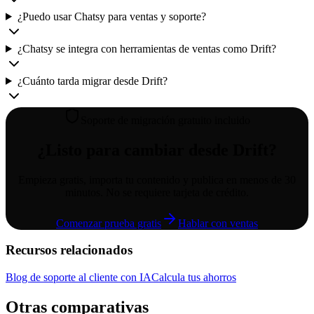
¿Puedo usar Chatsy para ventas y soporte?
¿Chatsy se integra con herramientas de ventas como Drift?
¿Cuánto tarda migrar desde Drift?
Soporte de migración gratuito incluido
¿Listo para cambiar desde
Drift
?
Empieza gratis, importa tu contenido y publica en menos de 30
minutos. No se requiere tarjeta de crédito.
Comenzar prueba gratis
Hablar con ventas
Recursos relacionados
Blog de soporte al cliente con IA
Calcula tus ahorros
Otras comparativas