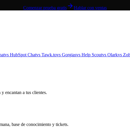
Comenzar prueba gratis
Hablar con ventas
hat
vs
HubSpot Chat
vs
Tawk.to
vs
Gorgias
vs
Help Scout
vs
Olark
vs
Zoh
y encantan a tus clientes.
umana, base de conocimiento y tickets.