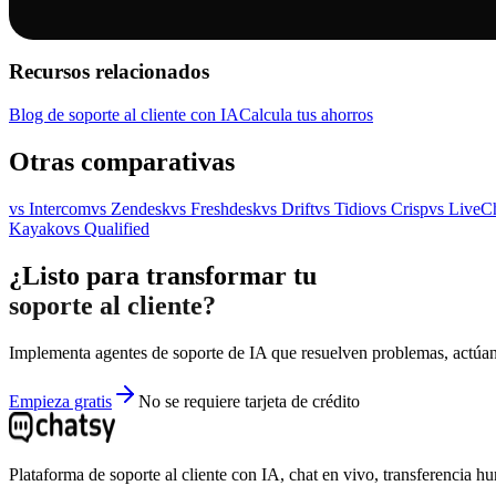
Recursos relacionados
Blog de soporte al cliente con IA
Calcula tus ahorros
Otras comparativas
vs
Intercom
vs
Zendesk
vs
Freshdesk
vs
Drift
vs
Tidio
vs
Crisp
vs
LiveC
Kayako
vs
Qualified
¿Listo para transformar tu
soporte al cliente?
Implementa agentes de soporte de IA que resuelven problemas, actúan 
Empieza gratis
No se requiere tarjeta de crédito
Plataforma de soporte al cliente con IA, chat en vivo, transferencia h