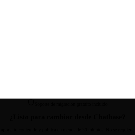
Soporte de migración gratuito incluido
¿Listo para cambiar desde
Chatbase
?
importa tu contenido y publica en menos de 30 minutos. No se requiere ta