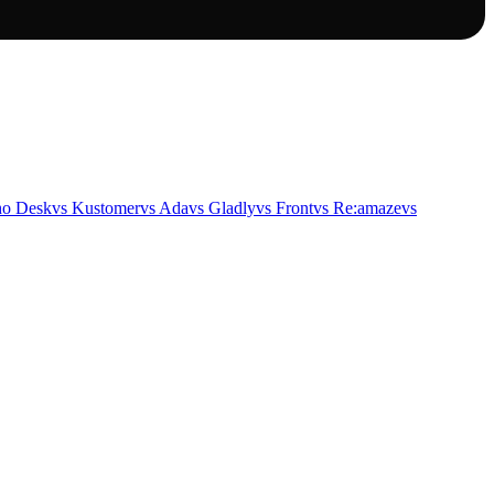
o Desk
vs
Kustomer
vs
Ada
vs
Gladly
vs
Front
vs
Re:amaze
vs