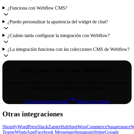
¿Funciona con Webflow CMS?
¿Puedo personalizar la apariencia del widget de chat?
¿Cuánto tarda configurar la integración con Webflow?
¿La integración funciona con las colecciones CMS de Webflow?
Listo para conectar
Webflow
?
Comienza tu prueba gratis y configura la
Webflow
integración en
minutos. No se requiere tarjeta de crédito.
Comenzar prueba gratis
Hablar con ventas
Otras integraciones
Shopify
WordPress
Slack
Zapier
HubSpot
WooCommerce
Squarespace
W
Teams
WhatsApp
Facebook Messenger
Instagram
Stripe
Google