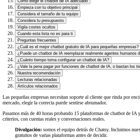
Cómo elegir el chatbot de IA adecuado
Empieza con tu objetivo principal
Considera el tamaño de tu equipo
Considera tu presupuesto
Vigila costes ocultos
Cuando esta lista no es para ti
Preguntas frecuentes
¿Cuál es el mejor chatbot gratuito de IA para pequeñas empresas?
¿Puede un chatbot de IA reemplazar realmente agentes humanos d
¿Cuánto tiempo toma configurar un chatbot de IA?
¿Vale la pena pagar por funciones de chatbot de IA, o bastan los tie
Nuestra recomendación
Lecturas relacionadas
Artículos relacionados
Las pequeñas empresas necesitan soporte al cliente que rinda por enci
mercado, elegir la correcta puede sentirse abrumador.
Pasamos más de 40 horas probando 15 plataformas de chatbot de IA y 
criterios, con cuentas reales y conversaciones reales.
Divulgación:
somos el equipo detrás de Chatsy. Incluimos nues
gratuitos de varias plataformas antes de decidir.