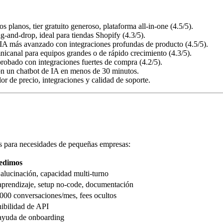
os planos, tier gratuito generoso, plataforma all-in-one (4.5/5).
ag-and-drop, ideal para tiendas Shopify (4.3/5).
e IA más avanzado con integraciones profundas de producto (4.5/5).
nicanal para equipos grandes o de rápido crecimiento (4.3/5).
probado con integraciones fuertes de compra (4.2/5).
n un chatbot de IA en menos de 30 minutos.
lor de precio, integraciones y calidad de soporte.
s para necesidades de pequeñas empresas:
edimos
 alucinación, capacidad multi-turno
aprendizaje, setup no-code, documentación
 5,000 conversaciones/mes, fees ocultos
ibilidad de API
 ayuda de onboarding