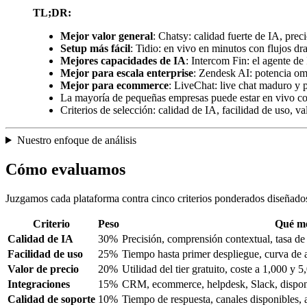
TL;DR:
Mejor valor general
: Chatsy: calidad fuerte de IA, preci
Setup más fácil
: Tidio: en vivo en minutos con flujos dr
Mejores capacidades de IA
: Intercom Fin: el agente d
Mejor para escala enterprise
: Zendesk AI: potencia om
Mejor para ecommerce
: LiveChat: live chat maduro y 
La mayoría de pequeñas empresas puede estar en vivo co
Criterios de selección: calidad de IA, facilidad de uso, va
Nuestro enfoque de análisis
Cómo evaluamos
Juzgamos cada plataforma contra cinco criterios ponderados diseñado
Criterio
Peso
Qué m
Calidad de IA
30%
Precisión, comprensión contextual, tasa de
Facilidad de uso
25%
Tiempo hasta primer despliegue, curva de 
Valor de precio
20%
Utilidad del tier gratuito, coste a 1,000 y
Integraciones
15%
CRM, ecommerce, helpdesk, Slack, dispon
Calidad de soporte
10%
Tiempo de respuesta, canales disponibles,