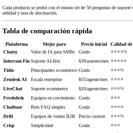
Cada producto se probó con el mismo set de 50 preguntas de soporte en
utilidad y tasa de alucinación.
Tabla de comparación rápida
Plataforma
Mejor para
Precio inicial
Calidad de
⭐⭐⭐⭐½
Chatsy
Valor de IA para SMBs
Gratis
⭐⭐⭐⭐⭐
Intercom Fin
Soporte AI-first
$39/asiento/mes
⭐⭐⭐½
Tidio
Principiantes ecommerce
Gratis
⭐⭐⭐⭐
Zendesk AI
Escala enterprise
$55/agente/mes
⭐⭐⭐½
LiveChat
Soporte ecommerce
$20/agente/mes
⭐⭐⭐
Freshdesk
Equipos en crecimiento
Gratis
⭐⭐⭐⭐
Chatbase
Bots FAQ simples
Gratis
⭐⭐⭐½
Drift
Equipos de ventas B2B
Precio custom
⭐⭐⭐
Crisp
Simplicidad
Gratis