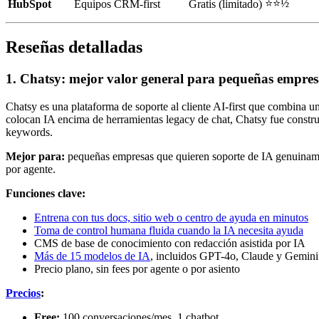
⭐⭐½
HubSpot
Equipos CRM-first
Gratis (limitado)
Reseñas detalladas
1. Chatsy: mejor valor general para pequeñas empres
Chatsy es una plataforma de soporte al cliente AI-first que combina 
colocan IA encima de herramientas legacy de chat, Chatsy fue constru
keywords.
Mejor para:
pequeñas empresas que quieren soporte de IA genuinament
por agente.
Funciones clave:
Entrena con tus docs, sitio web o centro de ayuda en minutos
Toma de control humana fluida cuando la IA necesita ayuda
CMS de base de conocimiento con redacción asistida por IA
Más de 15 modelos de IA
, incluidos GPT-4o, Claude y Gemini
Precio plano, sin fees por agente o por asiento
Precios
:
Free:
100 conversaciones/mes, 1 chatbot