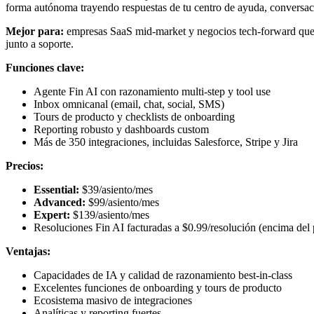
forma autónoma trayendo respuestas de tu centro de ayuda, conversaci
Mejor para:
empresas SaaS mid-market y negocios tech-forward que 
junto a soporte.
Funciones clave:
Agente Fin AI con razonamiento multi-step y tool use
Inbox omnicanal (email, chat, social, SMS)
Tours de producto y checklists de onboarding
Reporting robusto y dashboards custom
Más de 350 integraciones, incluidas Salesforce, Stripe y Jira
Precios:
Essential:
$39/asiento/mes
Advanced:
$99/asiento/mes
Expert:
$139/asiento/mes
Resoluciones Fin AI facturadas a $0.99/resolución (encima del 
Ventajas:
Capacidades de IA y calidad de razonamiento best-in-class
Excelentes funciones de onboarding y tours de producto
Ecosistema masivo de integraciones
Analíticas y reporting fuertes