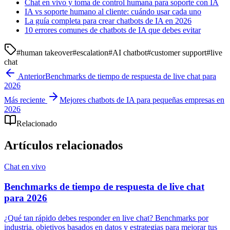
Chat en vivo y toma de control humana para soporte con IA
IA vs soporte humano al cliente: cuándo usar cada uno
La guía completa para crear chatbots de IA en 2026
10 errores comunes de chatbots de IA que debes evitar
#
human takeover
#
escalation
#
AI chatbot
#
customer support
#
live
chat
Anterior
Benchmarks de tiempo de respuesta de live chat para
2026
Más reciente
Mejores chatbots de IA para pequeñas empresas en
2026
Relacionado
Artículos relacionados
Chat en vivo
Benchmarks de tiempo de respuesta de live chat
para 2026
¿Qué tan rápido debes responder en live chat? Benchmarks por
industria, objetivos basados en datos y estrategias para mejorar tus