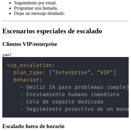
Seguimiento por email.
Programar una llamada.
Dejar un mensaje detallado.
Escenarios especiales de escalado
Clientes VIP/enterprise
yaml
vip_escalation
:
plan_type
:
[
"Enterprise"
,
"VIP"
]
behavior
:
-
-
-
-
 Seguimiento proactivo de un mana
Escalado fuera de horario