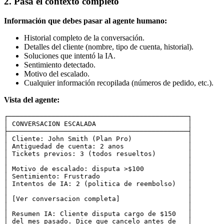
2. Pasa el contexto completo
Información que debes pasar al agente humano:
Historial completo de la conversación.
Detalles del cliente (nombre, tipo de cuenta, historial).
Soluciones que intentó la IA.
Sentimiento detectado.
Motivo del escalado.
Cualquier información recopilada (números de pedido, etc.).
Vista del agente:
┌─────────────────────────────────────────────┐

│ CONVERSACION ESCALADA                       │

├─────────────────────────────────────────────┤

│ Cliente: John Smith (Plan Pro)              │

│ Antiguedad de cuenta: 2 anos                │

│ Tickets previos: 3 (todos resueltos)        │

│                                             │

│ Motivo de escalado: disputa >$100           │

│ Sentimiento: Frustrado                      │

│ Intentos de IA: 2 (politica de reembolso)   │

│                                             │

│ [Ver conversacion completa]                 │

│                                             │

│ Resumen IA: Cliente disputa cargo de $150   │

│ del mes pasado. Dice que cancelo antes de   │
