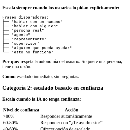
Escala siempre cuando los usuarios lo pidan explícitamente:
Frases disparadoras:

├── "hablar con un humano"

├── "hablar con alguien"

├── "persona real"

├── "agente"

├── "representante"

├── "supervisor"

├── "alguien que pueda ayudar"

Por qué:
respeta la autonomía del usuario. Si quiere una persona,
tiene una razón.
Cómo:
escalado inmediato, sin preguntas.
Categoría 2: escalado basado en confianza
Escala cuando la IA no tenga confianza:
Nivel de confianza
Acción
>80%
Responder automáticamente
60-80%
Responder con "¿Te ayudó esto?"
40-60%
Ofrecer opción de escalado