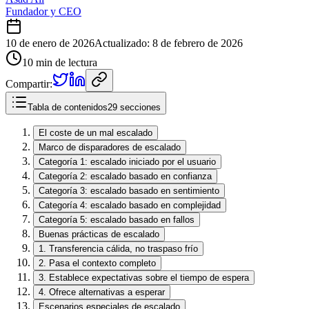
Fundador y CEO
10 de enero de 2026
Actualizado
:
8 de febrero de 2026
10 min de lectura
Compartir:
Tabla de contenidos
29 secciones
El coste de un mal escalado
Marco de disparadores de escalado
Categoría 1: escalado iniciado por el usuario
Categoría 2: escalado basado en confianza
Categoría 3: escalado basado en sentimiento
Categoría 4: escalado basado en complejidad
Categoría 5: escalado basado en fallos
Buenas prácticas de escalado
1. Transferencia cálida, no traspaso frío
2. Pasa el contexto completo
3. Establece expectativas sobre el tiempo de espera
4. Ofrece alternativas a esperar
Escenarios especiales de escalado