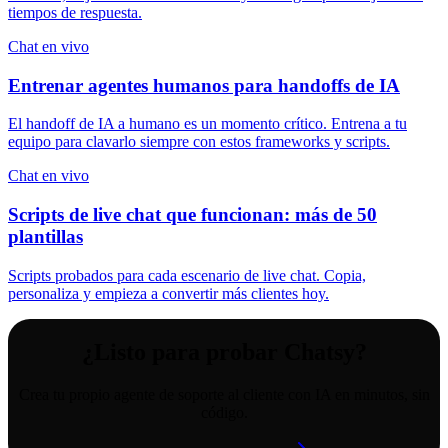
tiempos de respuesta.
Chat en vivo
Entrenar agentes humanos para handoffs de IA
El handoff de IA a humano es un momento crítico. Entrena a tu
equipo para clavarlo siempre con estos frameworks y scripts.
Chat en vivo
Scripts de live chat que funcionan: más de 50
plantillas
Scripts probados para cada escenario de live chat. Copia,
personaliza y empieza a convertir más clientes hoy.
¿Listo para probar Chatsy?
Crea tu propio agente de soporte al cliente con IA en minutos, sin
código.