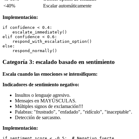
<40%
Escalar automáticamente
Implementación:
if confidence < 0.4:

    escalate_immediately()

elif confidence < 0.6:

    respond_with_escalation_option()

else:

Categoría 3: escalado basado en sentimiento
Escala cuando las emociones se intensifiquen:
Indicadores de sentimiento negativo:
Insultos o lenguaje agresivo.
Mensajes en MAYÚSCULAS.
Múltiples signos de exclamación!!!
Palabras: "frustrado", "enfadado", "ridículo", "inaceptable".
Detección de sarcasmo.
Implementación:
if sentiment_score < -0.5:  # Negativo fuerte
