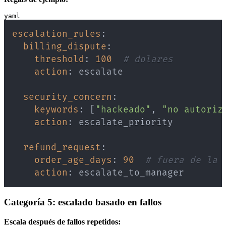
yaml
escalation_rules
:
billing_dispute
:
threshold
:
100
# dolares
action
:
security_concern
:
keywords
:
[
"hackeado"
,
"no autoriz
action
:
refund_request
:
order_age_days
:
90
# fuera de la 
action
:
 escalate_to_manager
Categoría 5: escalado basado en fallos
Escala después de fallos repetidos: