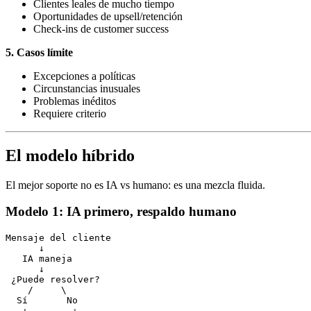
Clientes leales de mucho tiempo
Oportunidades de upsell/retención
Check-ins de customer success
5. Casos límite
Excepciones a políticas
Circunstancias inusuales
Problemas inéditos
Requiere criterio
El modelo híbrido
El mejor soporte no es IA vs humano: es una mezcla fluida.
Modelo 1: IA primero, respaldo humano
Mensaje del cliente

      ↓

   IA maneja

      ↓

 ¿Puede resolver?

    /     \

  Sí       No

   ↓        ↓
