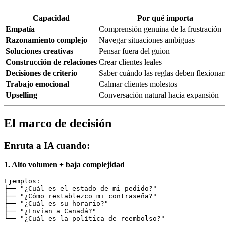
Capacidad
Por qué importa
Empatía
Comprensión genuina de la frustración
Razonamiento complejo
Navegar situaciones ambiguas
Soluciones creativas
Pensar fuera del guion
Construcción de relaciones
Crear clientes leales
Decisiones de criterio
Saber cuándo las reglas deben flexionar
Trabajo emocional
Calmar clientes molestos
Upselling
Conversación natural hacia expansión
El marco de decisión
Enruta a IA cuando:
1. Alto volumen + baja complejidad
Ejemplos:

├── "¿Cuál es el estado de mi pedido?"

├── "¿Cómo restablezco mi contraseña?"

├── "¿Cuál es su horario?"

├── "¿Envían a Canadá?"
