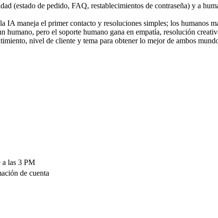
idad (estado de pedido, FAQ, restablecimientos de contraseña) y a hum
la IA maneja el primer contacto y resoluciones simples; los humanos m
 un humano, pero el soporte humano gana en empatía, resolución creativ
ntimiento, nivel de cliente y tema para obtener lo mejor de ambos mund
 a las 3 PM
mación de cuenta