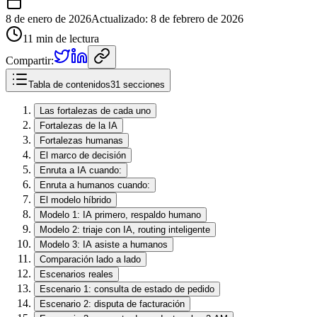
8 de enero de 2026
Actualizado
:
8 de febrero de 2026
11 min de lectura
Compartir:
Tabla de contenidos
31 secciones
Las fortalezas de cada uno
Fortalezas de la IA
Fortalezas humanas
El marco de decisión
Enruta a IA cuando:
Enruta a humanos cuando:
El modelo híbrido
Modelo 1: IA primero, respaldo humano
Modelo 2: triaje con IA, routing inteligente
Modelo 3: IA asiste a humanos
Comparación lado a lado
Escenarios reales
Escenario 1: consulta de estado de pedido
Escenario 2: disputa de facturación