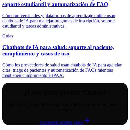
soporte estudiantil y automatización de FAQ
Cómo universidades y plataformas de aprendizaje online usan
chatbots de IA para manejar preguntas de inscripción, soporte
estudiantil y tareas administrativas.
Guías
Chatbots de IA para salud: soporte al paciente,
cumplimiento y casos de uso
Cómo los proveedores de salud usan chatbots de IA para agendar
citas, triage de pacientes y automatización de FAQs mientras
mantienen cumplimiento HIPAA.
¿Listo para probar Chatsy?
Crea tu propio agente de soporte al cliente con IA en minutos, sin
código.
Comenzar prueba gratis