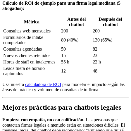
Cálculo de ROI de ejemplo para una firma legal mediana (5
abogados):
Antes del
Después del
Métrica
chatbot
chatbot
Consultas web mensuales
200
200
Formularios de intake
80 (40%)
130 (65%)
completados
Consultas agendadas
50
82
Nuevos clientes retenidos
15
23
Horas de staff en intake/mes
55 h
22 h
Leads fuera de horario
12
48
capturados
Usa nuestra
calculadora de ROI
para modelar el impacto según las
áreas de práctica y volumen de consultas de tu firma.
Mejores prácticas para chatbots legales
Empieza con empatía, no con calificación.
Las personas que
contactan firmas legales a menudo están en situaciones difíciles. El
mensaje inicial del chatbot debe reconocerlo: "Entiendo que quizá