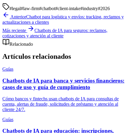
#
legal
#
law-firm
#
chatbot
#
client-intake
#
industry
#
2026
Anterior
Chatbot para logística y envíos: tracking, reclamos y
actualizaciones a clientes
Más reciente
Chatbots de IA para seguros: reclamos,
cotizaciones y atención al cliente
Relacionado
Artículos relacionados
Guías
Chatbots de IA para banca y servicios financieros:
casos de uso y guía de cumplimiento
Cómo bancos y fintechs usan chatbots de IA para consultas de
cuenta, alertas de fraude, solicitudes de préstamo y atención al
cliente 24/7.
Guías
Chatbots de IA para educación: inscripciones,