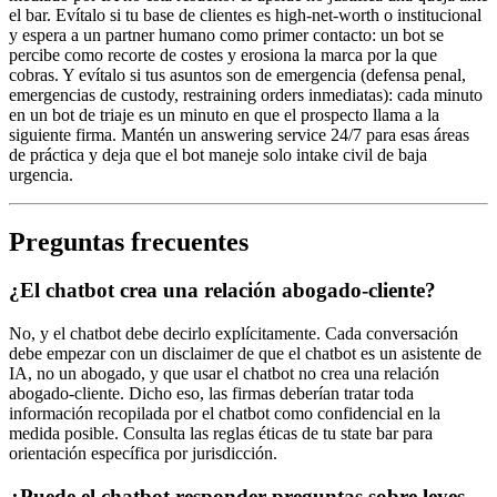
el bar. Evítalo si tu base de clientes es high-net-worth o institucional
y espera a un partner humano como primer contacto: un bot se
percibe como recorte de costes y erosiona la marca por la que
cobras. Y evítalo si tus asuntos son de emergencia (defensa penal,
emergencias de custody, restraining orders inmediatas): cada minuto
en un bot de triaje es un minuto en que el prospecto llama a la
siguiente firma. Mantén un answering service 24/7 para esas áreas
de práctica y deja que el bot maneje solo intake civil de baja
urgencia.
Preguntas frecuentes
¿El chatbot crea una relación abogado-cliente?
No, y el chatbot debe decirlo explícitamente. Cada conversación
debe empezar con un disclaimer de que el chatbot es un asistente de
IA, no un abogado, y que usar el chatbot no crea una relación
abogado-cliente. Dicho eso, las firmas deberían tratar toda
información recopilada por el chatbot como confidencial en la
medida posible. Consulta las reglas éticas de tu state bar para
orientación específica por jurisdicción.
¿Puede el chatbot responder preguntas sobre leyes