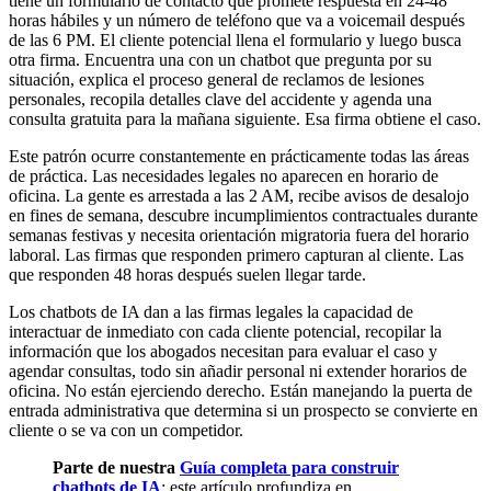
tiene un formulario de contacto que promete respuesta en 24-48
horas hábiles y un número de teléfono que va a voicemail después
de las 6 PM. El cliente potencial llena el formulario y luego busca
otra firma. Encuentra una con un chatbot que pregunta por su
situación, explica el proceso general de reclamos de lesiones
personales, recopila detalles clave del accidente y agenda una
consulta gratuita para la mañana siguiente. Esa firma obtiene el caso.
Este patrón ocurre constantemente en prácticamente todas las áreas
de práctica. Las necesidades legales no aparecen en horario de
oficina. La gente es arrestada a las 2 AM, recibe avisos de desalojo
en fines de semana, descubre incumplimientos contractuales durante
semanas festivas y necesita orientación migratoria fuera del horario
laboral. Las firmas que responden primero capturan al cliente. Las
que responden 48 horas después suelen llegar tarde.
Los chatbots de IA dan a las firmas legales la capacidad de
interactuar de inmediato con cada cliente potencial, recopilar la
información que los abogados necesitan para evaluar el caso y
agendar consultas, todo sin añadir personal ni extender horarios de
oficina. No están ejerciendo derecho. Están manejando la puerta de
entrada administrativa que determina si un prospecto se convierte en
cliente o se va con un competidor.
Parte de nuestra
Guía completa para construir
chatbots de IA
: este artículo profundiza en