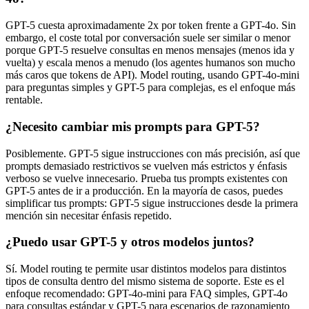
GPT-5 cuesta aproximadamente 2x por token frente a GPT-4o. Sin
embargo, el coste total por conversación suele ser similar o menor
porque GPT-5 resuelve consultas en menos mensajes (menos ida y
vuelta) y escala menos a menudo (los agentes humanos son mucho
más caros que tokens de API). Model routing, usando GPT-4o-mini
para preguntas simples y GPT-5 para complejas, es el enfoque más
rentable.
¿Necesito cambiar mis prompts para GPT-5?
Posiblemente. GPT-5 sigue instrucciones con más precisión, así que
prompts demasiado restrictivos se vuelven más estrictos y énfasis
verboso se vuelve innecesario. Prueba tus prompts existentes con
GPT-5 antes de ir a producción. En la mayoría de casos, puedes
simplificar tus prompts: GPT-5 sigue instrucciones desde la primera
mención sin necesitar énfasis repetido.
¿Puedo usar GPT-5 y otros modelos juntos?
Sí. Model routing te permite usar distintos modelos para distintos
tipos de consulta dentro del mismo sistema de soporte. Este es el
enfoque recomendado: GPT-4o-mini para FAQ simples, GPT-4o
para consultas estándar y GPT-5 para escenarios de razonamiento