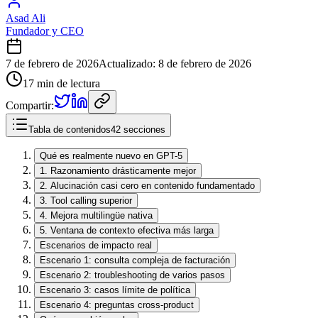
Asad Ali
Fundador y CEO
7 de febrero de 2026
Actualizado
:
8 de febrero de 2026
17 min de lectura
Compartir:
Tabla de contenidos
42 secciones
Qué es realmente nuevo en GPT-5
1. Razonamiento drásticamente mejor
2. Alucinación casi cero en contenido fundamentado
3. Tool calling superior
4. Mejora multilingüe nativa
5. Ventana de contexto efectiva más larga
Escenarios de impacto real
Escenario 1: consulta compleja de facturación
Escenario 2: troubleshooting de varios pasos
Escenario 3: casos límite de política
Escenario 4: preguntas cross-product