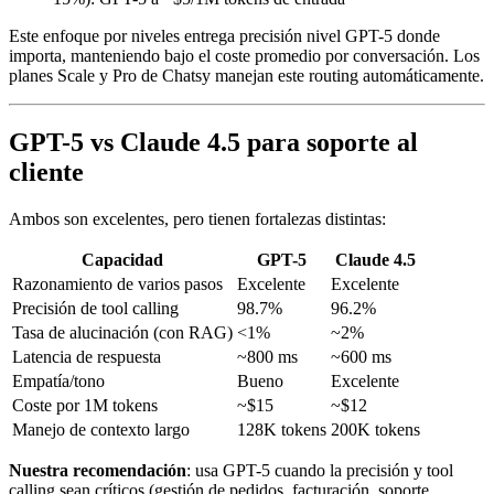
Este enfoque por niveles entrega precisión nivel GPT-5 donde
importa, manteniendo bajo el coste promedio por conversación. Los
planes Scale y Pro de Chatsy manejan este routing automáticamente.
GPT-5 vs Claude 4.5 para soporte al
cliente
Ambos son excelentes, pero tienen fortalezas distintas:
Capacidad
GPT-5
Claude 4.5
Razonamiento de varios pasos
Excelente
Excelente
Precisión de tool calling
98.7%
96.2%
Tasa de alucinación (con RAG)
<1%
~2%
Latencia de respuesta
~800 ms
~600 ms
Empatía/tono
Bueno
Excelente
Coste por 1M tokens
~$15
~$12
Manejo de contexto largo
128K tokens
200K tokens
Nuestra recomendación
: usa GPT-5 cuando la precisión y tool
calling sean críticos (gestión de pedidos, facturación, soporte