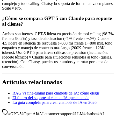
complejo y tool calling. Chatsy lo soporta de forma nativa en planes
Scale y Pro.
¿Cómo se compara GPT-5 con Claude para soporte
al cliente?
Ambos son fuertes. GPT-5 lidera en precisión de tool calling (98.7%
frente a 96.2%) y tasa de alucinación (<1% frente a ~2%). Claude
4.5 lidera en latencia de respuesta (~600 ms frente a ~800 ms), tono
empático y manejo de contexto más largo (200K frente a 128K
tokens). Usa GPT-5 para tareas críticas de precisión (facturación,
soporte técnico) y Claude para situaciones sensibles al tono (quejas,
retención). Con Chatsy, puedes usar ambos y enrutar por tema de
conversación.
Artículos relacionados
RAG vs fine-tuning para chatbots de IA: cómo elegir
El futuro del soporte al cliente: IA que entiende
La guía completa para crear chatbots de IA en 2026
#
GPT-5
#
OpenAI
#
AI customer support
#
LLM
#
chatbot
#
AI