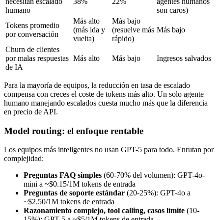
necesitan escalado
38%
22%
agentes humanos
humano
son caros)
Más alto
Más bajo
Tokens promedio
(más ida y
(resuelve más
Más bajo
por conversación
vuelta)
rápido)
Churn de clientes
por malas respuestas
Más alto
Más bajo
Ingresos salvados
de IA
Para la mayoría de equipos, la reducción en tasa de escalado
compensa con creces el coste de tokens más alto. Un solo agente
humano manejando escalados cuesta mucho más que la diferencia
en precio de API.
Model routing: el enfoque rentable
Los equipos más inteligentes no usan GPT-5 para todo. Enrutan por
complejidad:
Preguntas FAQ simples
(60-70% del volumen): GPT-4o-
mini a ~$0.15/1M tokens de entrada
Preguntas de soporte estándar
(20-25%): GPT-4o a
~$2.50/1M tokens de entrada
Razonamiento complejo, tool calling, casos límite
(10-
15%): GPT-5 a ~$5/1M tokens de entrada