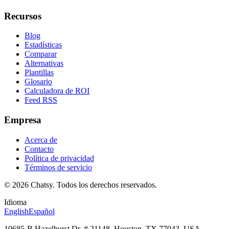
Recursos
Blog
Estadísticas
Comparar
Alternativas
Plantillas
Glosario
Calculadora de ROI
Feed RSS
Empresa
Acerca de
Contacto
Política de privacidad
Términos de servicio
© 2026 Chatsy.
Todos los derechos reservados.
Idioma
English
Español
10685-B Hazelhurst Dr. # 21148, Houston, TX 77043, USA