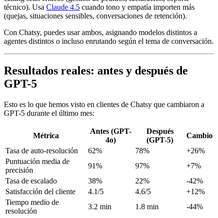
técnico). Usa
Claude 4.5
cuando tono y empatía importen más
(quejas, situaciones sensibles, conversaciones de retención).
Con Chatsy, puedes usar ambos, asignando modelos distintos a
agentes distintos o incluso enrutando según el tema de conversación.
Resultados reales: antes y después de
GPT-5
Esto es lo que hemos visto en clientes de Chatsy que cambiaron a
GPT-5 durante el último mes:
Antes (GPT-
Después
Métrica
Cambio
4o)
(GPT-5)
Tasa de auto-resolución
62%
78%
+26%
Puntuación media de
91%
97%
+7%
precisión
Tasa de escalado
38%
22%
-42%
Satisfacción del cliente
4.1/5
4.6/5
+12%
Tiempo medio de
3.2 min
1.8 min
-44%
resolución