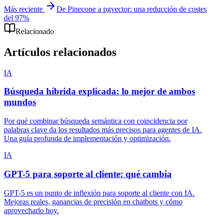
Más reciente
De Pinecone a pgvector: una reducción de costes
del 97%
Relacionado
Artículos relacionados
IA
Búsqueda híbrida explicada: lo mejor de ambos
mundos
Por qué combinar búsqueda semántica con coincidencia por
palabras clave da los resultados más precisos para agentes de IA.
Una guía profunda de implementación y optimización.
IA
GPT-5 para soporte al cliente: qué cambia
GPT-5 es un punto de inflexión para soporte al cliente con IA.
Mejoras reales, ganancias de precisión en chatbots y cómo
aprovecharlo hoy.