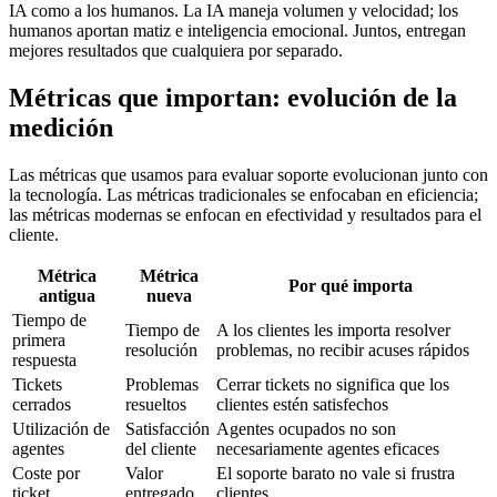
IA como a los humanos. La IA maneja volumen y velocidad; los
humanos aportan matiz e inteligencia emocional. Juntos, entregan
mejores resultados que cualquiera por separado.
Métricas que importan: evolución de la
medición
Las métricas que usamos para evaluar soporte evolucionan junto con
la tecnología. Las métricas tradicionales se enfocaban en eficiencia;
las métricas modernas se enfocan en efectividad y resultados para el
cliente.
Métrica
Métrica
Por qué importa
antigua
nueva
Tiempo de
Tiempo de
A los clientes les importa resolver
primera
resolución
problemas, no recibir acuses rápidos
respuesta
Tickets
Problemas
Cerrar tickets no significa que los
cerrados
resueltos
clientes estén satisfechos
Utilización de
Satisfacción
Agentes ocupados no son
agentes
del cliente
necesariamente agentes eficaces
Coste por
Valor
El soporte barato no vale si frustra
ticket
entregado
clientes