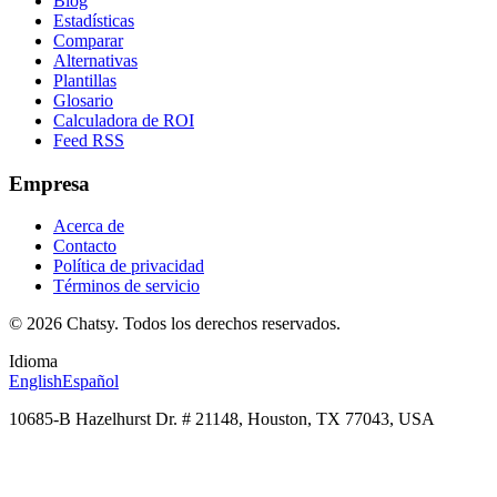
Blog
Estadísticas
Comparar
Alternativas
Plantillas
Glosario
Calculadora de ROI
Feed RSS
Empresa
Acerca de
Contacto
Política de privacidad
Términos de servicio
© 2026 Chatsy.
Todos los derechos reservados.
Idioma
English
Español
10685-B Hazelhurst Dr. # 21148, Houston, TX 77043, USA