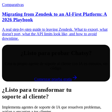
Comparativas
Migrating from Zendesk to an AI-First Platform: A
2026 Playbook
A real step-by-step guide to leaving Zendesk. What to export, what
doesn't port, what the API limits look like, and how to avoid
downtime.
¿Listo para probar Chatsy?
Crea tu propio agente de soporte al cliente con IA en minutos, sin
código.
Comenzar prueba gratis
¿Listo para transformar tu
soporte al cliente?
Implementa agentes de soporte de IA que resuelven problemas,
actúan y encantan a tus clientes.