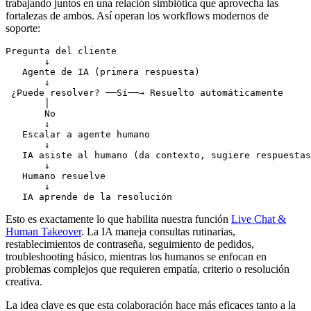
trabajando juntos en una relación simbiótica que aprovecha las
fortalezas de ambos. Así operan los workflows modernos de
soporte:
Pregunta del cliente

       ↓

   Agente de IA (primera respuesta)

       ↓

 ¿Puede resolver? ──Sí──→ Resuelto automáticamente

       │

       No

       ↓

   Escalar a agente humano

       ↓

   IA asiste al humano (da contexto, sugiere respuestas
       ↓

   Humano resuelve

       ↓

Esto es exactamente lo que habilita nuestra función
Live Chat &
Human Takeover
. La IA maneja consultas rutinarias,
restablecimientos de contraseña, seguimiento de pedidos,
troubleshooting básico, mientras los humanos se enfocan en
problemas complejos que requieren empatía, criterio o resolución
creativa.
La idea clave es que esta colaboración hace más eficaces tanto a la