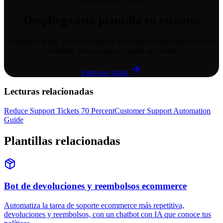
Despliega esta plantilla en minutos
Regístrate gratis, crea un chatbot y personaliza esta plantilla con tu
contenido. No se requiere tarjeta de crédito.
Empezar gratis
Lecturas relacionadas
Reduce Support Tickets 70 Percent
Customer Support Automation
Guide
Plantillas relacionadas
Bot de devoluciones y reembolsos ecommerce
Automatiza la tarea de soporte ecommerce más repetitiva,
devoluciones y reembolsos, con un chatbot con IA que conoce tus