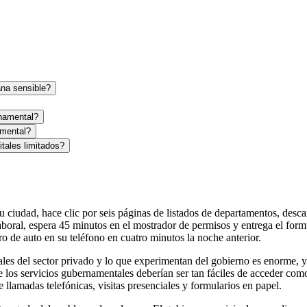
na sensible?
namental?
amental?
tales limitados?
e su ciudad, hace clic por seis páginas de listados de departamentos, d
laboral, espera 45 minutos en el mostrador de permisos y entrega el fo
 de auto en su teléfono en cuatro minutos la noche anterior.
tales del sector privado y lo que experimentan del gobierno es enorme,
os servicios gubernamentales deberían ser tan fáciles de acceder como 
lamadas telefónicas, visitas presenciales y formularios en papel.