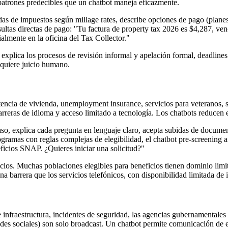
 patrones predecibles que un chatbot maneja eficazmente.
das de impuestos según millage rates, describe opciones de pago (planes
sultas directas de pago: "Tu factura de property tax 2026 es $4,287, ve
almente en la oficina del Tax Collector."
 explica los procesos de revisión informal y apelación formal, deadlines
equiere juicio humano.
ncia de vivienda, unemployment insurance, servicios para veteranos, s
arreras de idioma y acceso limitado a tecnología. Los chatbots reducen e
aso, explica cada pregunta en lenguaje claro, acepta subidas de documen
ogramas con reglas complejas de elegibilidad, el chatbot pre-screening a
eficios SNAP. ¿Quieres iniciar una solicitud?"
ficios. Muchas poblaciones elegibles para beneficios tienen dominio lim
a barrera que los servicios telefónicos, con disponibilidad limitada de i
e infraestructura, incidentes de seguridad, las agencias gubernamental
redes sociales) son solo broadcast. Un chatbot permite comunicación de 