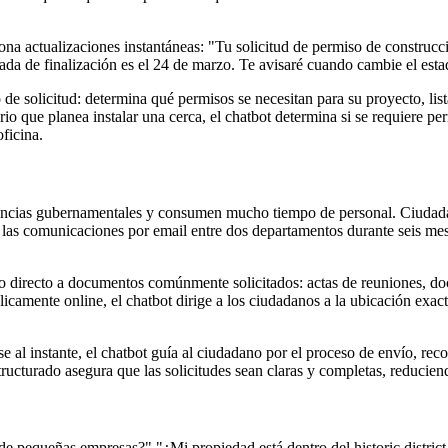
ona actualizaciones instantáneas: "Tu solicitud de permiso de construc
mada de finalización es el 24 de marzo. Te avisaré cuando cambie el esta
 de solicitud: determina qué permisos se necesitan para su proyecto, lis
rio que planea instalar una cerca, el chatbot determina si se requiere per
ficina.
 agencias gubernamentales y consumen mucho tiempo de personal. Ciudada
 las comunicaciones por email entre dos departamentos durante seis mes
so directo a documentos comúnmente solicitados: actas de reuniones, d
icamente online, el chatbot dirige a los ciudadanos a la ubicación exac
 al instante, el chatbot guía al ciudadano por el proceso de envío, recopi
turado asegura que las solicitudes sean claras y completas, reduciendo
de pequeñas empresas?" "¿Mi propiedad está dentro del historic district 