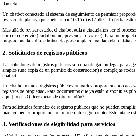
llamada.
Un chatbot conectado al sistema de seguimiento de permisos proporci
revisión de planos, que suele tomar 10-15 días hábiles. Tu fecha esti
Más allá de revisar estado, el chatbot guía a ciudadanos por el proceso
correcto de envío (portal online, presencial o correo). Para un propieta
proporciona la tarifa, eliminando por completo una llamada o visita a o
2. Solicitudes de registros públicos
Las solicitudes de registros públicos son una obligación legal para
simples (una copia de un permiso de construcción) a complejas (todas
chatbot.
Un chatbot maneja registros públicos rutinarios proporcionando acce
registros de propiedad. Para documentos que ya están disponibles públ
aquí [link]. ¿Quieres actas de otra reunión?"
Para solicitudes formales de registros públicos que no pueden cumplirse
management y proporciona un número de seguimiento. Este intake estruc
3. Verificaciones de elegibilidad para servicios
"¿Califico para la exención homestead?" "¿Soy elegible para el grant 