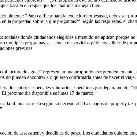
lógica basada en reglas que los chatbots manejan bien.
acionalmente: "Para calificar para la exención homestead, debes ser prop
en la propiedad sobre la que preguntas?" Según las respuestas, el chatb
ios sociales donde ciudadanos elegibles a menudo no aplican porque no
a múltiples programas, asistencia de servicios públicos, alivio de proper
aciones previstas.
o mi factura de agua?" representan una proporción sorprendentemente
nos no pueden encontrarla o quieren confirmarla antes de hacer el viaje.
feriados, cierres especiales y horarios específicos por departamento: 
. El próximo día disponible es lunes 17 de marzo."
s a la oficina correcta según su necesidad: "Los pagos de property tax p
."
ificación de assessment y deadlines de pago. Los ciudadanos quieren en