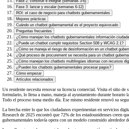
Fase 2: construir e integrar (semanas 3-6)
Fase 3: lanzar y escalar (semanas 6-12)
ROI: el caso de negocio para chatbots gubernamentales
Mejores prácticas
Cuándo un chatbot gubernamental es el proyecto equivocado
Preguntas frecuentes
¿Cómo manejan los chatbots gubernamentales información ciudada
¿Puede un chatbot cumplir requisitos Section 508 y WCAG 2.1?
¿Cómo se maneja el riesgo de desinformación en un chatbot guber
¿Qué proceso de procurement se necesita para un chatbot gubern
¿Cómo manejan los chatbots multilingües idiomas con recursos digi
¿Pueden los chatbots gubernamentales procesar pagos?
Cómo empezar
Artículos relacionados
Un residente necesita renovar su licencia comercial. Visita el sitio d
formulario, lo llena a mano, maneja al ayuntamiento durante horario 
Todo el proceso toma medio día. Ese mismo residente renovó su seguro
La brecha entre lo que los ciudadanos experimentan en servicios digi
Research de 2025 encontró que 72% de los estadounidenses creen que l
gubernamentales todavía opera con un modelo construido alrededor de l