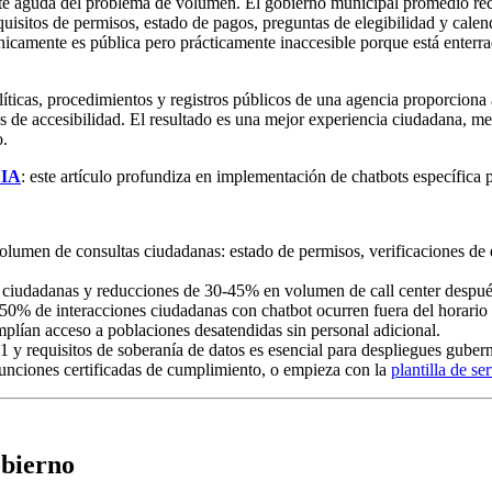
ente aguda del problema de volumen. El gobierno municipal promedio re
equisitos de permisos, estado de pagos, preguntas de elegibilidad y cale
icamente es pública pero prácticamente inaccesible porque está enterr
ticas, procedimientos y registros públicos de una agencia proporciona a
s de accesibilidad. El resultado es una mejor experiencia ciudadana, me
o.
 IA
: este artículo profundiza en implementación de chatbots específica 
men de consultas ciudadanas: estado de permisos, verificaciones de ele
 ciudadanas y reducciones de 30-45% en volumen de call center después
-50% de interacciones ciudadanas con chatbot ocurren fuera del horario
plían acceso a poblaciones desatendidas sin personal adicional.
requisitos de soberanía de datos es esencial para despliegues guber
unciones certificadas de cumplimiento, o empieza con la
plantilla de se
obierno