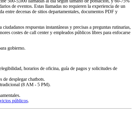
cibe 500-5,000 llamadas al día según tamaño de población, y 60-75%
ndarios de eventos. Estas llamadas no requieren la experiencia de un
ada entre decenas de sitios departamentales, documentos PDF y
 ciudadanos respuestas instantáneas y precisas a preguntas rutinarias,
nores costes de call center y empleados públicos libres para enfocarse
para gobierno.
gibilidad, horarios de oficina, guía de pagos y solicitudes de
 de desplegar chatbots.
 tradicional (8 AM - 5 PM).
namentales.
rvicios públicos
.