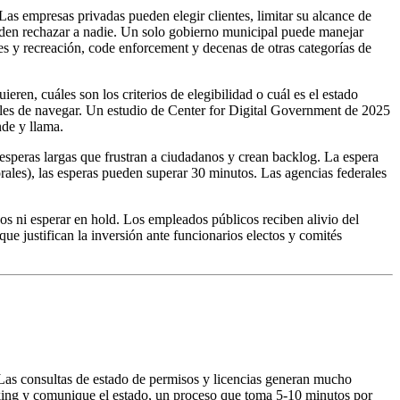
Las empresas privadas pueden elegir clientes, limitar su alcance de
eden rechazar a nadie. Un solo gobierno municipal puede manejar
ues y recreación, code enforcement y decenas de otras categorías de
en, cuáles son los criterios de elegibilidad o cuál es el estado
ciles de navegar. Un estudio de Center for Digital Government de 2025
nde y llama.
esperas largas que frustran a ciudadanos y crean backlog. La espera
rales), las esperas pueden superar 30 minutos. Las agencias federales
s ni esperar en hold. Los empleados públicos reciben alivio del
ue justifican la inversión ante funcionarios electos y comités
Las consultas de estado de permisos y licencias generan mucho
cking y comunique el estado, un proceso que toma 5-10 minutos por