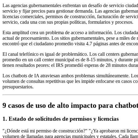
Las agencias gubernamentales enfrentan un desafío de servicio ciudadan
servicio y fijar precios para gestionar demanda. Las agencias guber
licencias comerciales, permisos de construcción, facturación de servic
servicio, cada una con sus propias políticas, formularios y procesos.
Esta amplitud crea un problema de acceso a información. Los ciudadano
actual de procesamiento. Los sitios gubernamentales, pese a miles de
encontró que el ciudadano promedio visita 4.7 páginas antes de encont
El canal telefónico es igual de problemático. Los call centers gubern
promedio en un call center municipal es de 8-15 minutos, y durante pi
tienen resultados peores: el IRS promedió esperas de 28 minutos duran
Los chatbots de IA atraviesan ambos problemas simultáneamente. Los c
volumen de consultas repetitivas que les impide enfocarse en casos com
presupuestarios.
9 casos de uso de alto impacto para chatb
1. Estado de solicitudes de permisos y licencias
"¿Dónde está mi permiso de construcción?" "¿Ya aprobaron mi licenci
volumen de llamadas para agencias municipales y estatales. Cada llam