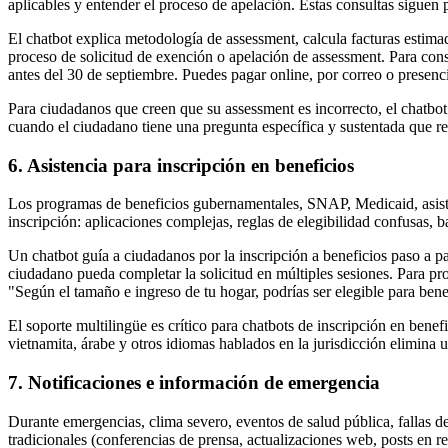
aplicables y entender el proceso de apelación. Estas consultas siguen
El chatbot explica metodología de assessment, calcula facturas estima
proceso de solicitud de exención o apelación de assessment. Para con
antes del 30 de septiembre. Puedes pagar online, por correo o presenci
Para ciudadanos que creen que su assessment es incorrecto, el chatbot
cuando el ciudadano tiene una pregunta específica y sustentada que r
6. Asistencia para inscripción en beneficios
Los programas de beneficios gubernamentales, SNAP, Medicaid, asiste
inscripción: aplicaciones complejas, reglas de elegibilidad confusas, b
Un chatbot guía a ciudadanos por la inscripción a beneficios paso a p
ciudadano pueda completar la solicitud en múltiples sesiones. Para pr
"Según el tamaño e ingreso de tu hogar, podrías ser elegible para ben
El soporte multilingüe es crítico para chatbots de inscripción en bene
vietnamita, árabe y otros idiomas hablados en la jurisdicción elimina un
7. Notificaciones e información de emergencia
Durante emergencias, clima severo, eventos de salud pública, fallas d
tradicionales (conferencias de prensa, actualizaciones web, posts en 