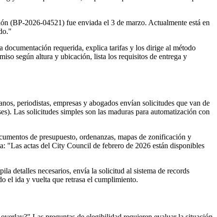
ción (BP-2026-04521) fue enviada el 3 de marzo. Actualmente está en
do."
ta documentación requerida, explica tarifas y los dirige al método
miso según altura y ubicación, lista los requisitos de entrega y
nos, periodistas, empresas y abogados envían solicitudes que van de
es). Las solicitudes simples son las maduras para automatización con
ocumentos de presupuesto, ordenanzas, mapas de zonificación y
ta: "Las actas del City Council de febrero de 2026 están disponibles
la detalles necesarios, envía la solicitud al sistema de records
 el ida y vuelta que retrasa el cumplimiento.
overlay?" Las preguntas de elegibilidad requieren evaluar la situación