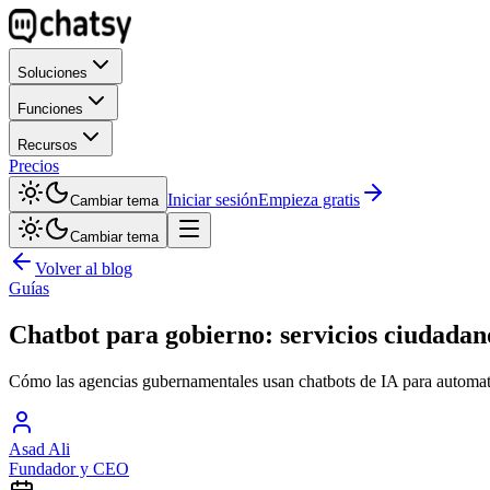
Soluciones
Funciones
Recursos
Precios
Iniciar sesión
Empieza gratis
Cambiar tema
Cambiar tema
Volver al blog
Guías
Chatbot para gobierno: servicios ciudadan
Cómo las agencias gubernamentales usan chatbots de IA para automatiz
Asad Ali
Fundador y CEO