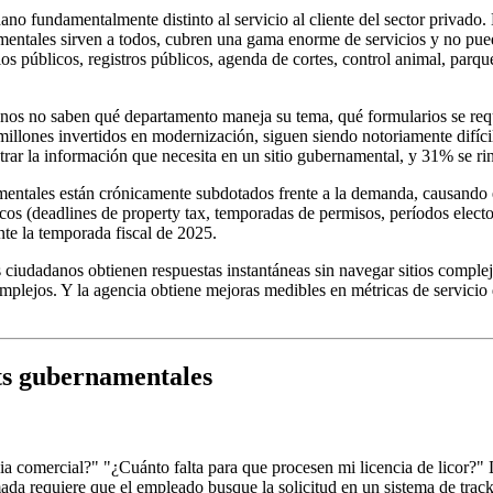
o fundamentalmente distinto al servicio al cliente del sector privado. 
namentales sirven a todos, cubren una gama enorme de servicios y no pu
ios públicos, registros públicos, agenda de cortes, control animal, parq
s no saben qué departamento maneja su tema, qué formularios se requier
 millones invertidos en modernización, siguen siendo notoriamente difí
rar la información que necesita en un sitio gubernamental, y 31% se ri
amentales están crónicamente subdotados frente a la demanda, causando 
cos (deadlines de property tax, temporadas de permisos, períodos electo
te la temporada fiscal de 2025.
iudadanos obtienen respuestas instantáneas sin navegar sitios complejo
plejos. Y la agencia obtiene mejoras medibles en métricas de servicio q
ots gubernamentales
a comercial?" "¿Cuánto falta para que procesen mi licencia de licor?" 
ada requiere que el empleado busque la solicitud en un sistema de tra