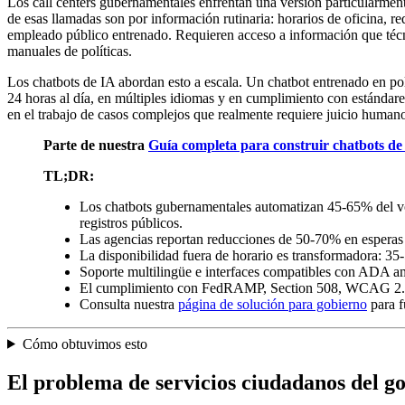
Los call centers gubernamentales enfrentan una versión particularm
de esas llamadas son por información rutinaria: horarios de oficina, r
empleado público entrenado. Requieren acceso a información que técn
manuales de políticas.
Los chatbots de IA abordan esto a escala. Un chatbot entrenado en polí
24 horas al día, en múltiples idiomas y en cumplimiento con estándare
en el trabajo de casos complejos que realmente requiere juicio human
Parte de nuestra
Guía completa para construir chatbots de
TL;DR:
Los chatbots gubernamentales automatizan 45-65% del volu
registros públicos.
Las agencias reportan reducciones de 50-70% en esperas
La disponibilidad fuera de horario es transformadora: 35
Soporte multilingüe e interfaces compatibles con ADA am
El cumplimiento con FedRAMP, Section 508, WCAG 2.1 y 
Consulta nuestra
página de solución para gobierno
para f
Cómo obtuvimos esto
El problema de servicios ciudadanos del g