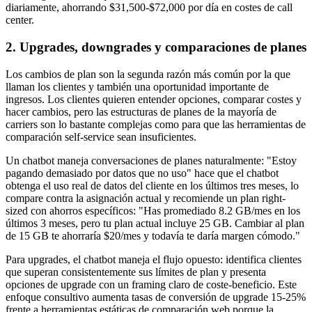
diariamente, ahorrando $31,500-$72,000 por día en costes de call
center.
2. Upgrades, downgrades y comparaciones de planes
Los cambios de plan son la segunda razón más común por la que
llaman los clientes y también una oportunidad importante de
ingresos. Los clientes quieren entender opciones, comparar costes y
hacer cambios, pero las estructuras de planes de la mayoría de
carriers son lo bastante complejas como para que las herramientas de
comparación self-service sean insuficientes.
Un chatbot maneja conversaciones de planes naturalmente: "Estoy
pagando demasiado por datos que no uso" hace que el chatbot
obtenga el uso real de datos del cliente en los últimos tres meses, lo
compare contra la asignación actual y recomiende un plan right-
sized con ahorros específicos: "Has promediado 8.2 GB/mes en los
últimos 3 meses, pero tu plan actual incluye 25 GB. Cambiar al plan
de 15 GB te ahorraría $20/mes y todavía te daría margen cómodo."
Para upgrades, el chatbot maneja el flujo opuesto: identifica clientes
que superan consistentemente sus límites de plan y presenta
opciones de upgrade con un framing claro de coste-beneficio. Este
enfoque consultivo aumenta tasas de conversión de upgrade 15-25%
frente a herramientas estáticas de comparación web porque la