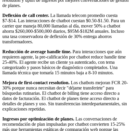
resolution y uplift de ingresos por mejores conversaciones de gestión
de planes.
Deflexión de call center.
La llamada telecom promedio cuesta
$7-$14. Las interacciones de chatbot cuestan $0.50-$1.50. Para un
carrier que maneja 80,000 llamadas al día, mover 50% a chatbot
ahorra $260,000-$500,000 diarios, $95M-$182M anuales. Incluso
una tasa conservadora de deflexión de 30% entrega ahorros
transformadores.
Reducción de average handle time.
Para interacciones que aún
requieren agente, la pre-calificación por chatbot reduce handle time
25-40%. El agente recibe un cliente ya autenticado, con tema
categorizado y pasos básicos de diagnóstico completados. Una
llamada técnica que tomaría 15 minutos baja a 8-10 minutos.
Mejora de first-contact resolution.
Los chatbots mejoran FCR 20-
30% porque nunca necesitan decir "déjame transferirte" para
búsquedas rutinarias. El chatbot de billing tiene acceso directo a
datos de facturación. El chatbot de planes tiene acceso directo a
detalles de planes y uso. Sin transferencias interdepartamentales, sin
explicaciones repetidas.
Ingresos por optimización de planes.
Las conversaciones de
recomendación de plan impulsadas por chatbot convierten 15-25%
más que herramientas estáticas de comparación web porque las