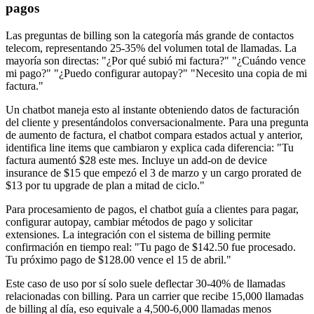
pagos
Las preguntas de billing son la categoría más grande de contactos
telecom, representando 25-35% del volumen total de llamadas. La
mayoría son directas: "¿Por qué subió mi factura?" "¿Cuándo vence
mi pago?" "¿Puedo configurar autopay?" "Necesito una copia de mi
factura."
Un chatbot maneja esto al instante obteniendo datos de facturación
del cliente y presentándolos conversacionalmente. Para una pregunta
de aumento de factura, el chatbot compara estados actual y anterior,
identifica line items que cambiaron y explica cada diferencia: "Tu
factura aumentó $28 este mes. Incluye un add-on de device
insurance de $15 que empezó el 3 de marzo y un cargo prorated de
$13 por tu upgrade de plan a mitad de ciclo."
Para procesamiento de pagos, el chatbot guía a clientes para pagar,
configurar autopay, cambiar métodos de pago y solicitar
extensiones. La integración con el sistema de billing permite
confirmación en tiempo real: "Tu pago de $142.50 fue procesado.
Tu próximo pago de $128.00 vence el 15 de abril."
Este caso de uso por sí solo suele deflectar 30-40% de llamadas
relacionadas con billing. Para un carrier que recibe 15,000 llamadas
de billing al día, eso equivale a 4,500-6,000 llamadas menos