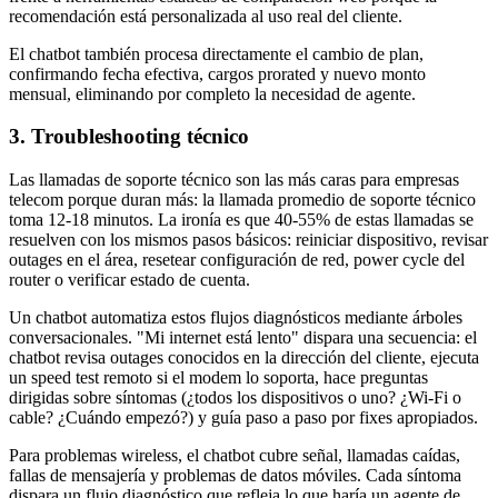
recomendación está personalizada al uso real del cliente.
El chatbot también procesa directamente el cambio de plan,
confirmando fecha efectiva, cargos prorated y nuevo monto
mensual, eliminando por completo la necesidad de agente.
3. Troubleshooting técnico
Las llamadas de soporte técnico son las más caras para empresas
telecom porque duran más: la llamada promedio de soporte técnico
toma 12-18 minutos. La ironía es que 40-55% de estas llamadas se
resuelven con los mismos pasos básicos: reiniciar dispositivo, revisar
outages en el área, resetear configuración de red, power cycle del
router o verificar estado de cuenta.
Un chatbot automatiza estos flujos diagnósticos mediante árboles
conversacionales. "Mi internet está lento" dispara una secuencia: el
chatbot revisa outages conocidos en la dirección del cliente, ejecuta
un speed test remoto si el modem lo soporta, hace preguntas
dirigidas sobre síntomas (¿todos los dispositivos o uno? ¿Wi-Fi o
cable? ¿Cuándo empezó?) y guía paso a paso por fixes apropiados.
Para problemas wireless, el chatbot cubre señal, llamadas caídas,
fallas de mensajería y problemas de datos móviles. Cada síntoma
dispara un flujo diagnóstico que refleja lo que haría un agente de