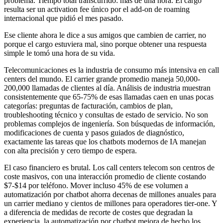
problema. Tiempo total transcurrido: más de una hora. El cargo
resulta ser un activation fee único por el add-on de roaming
internacional que pidió el mes pasado.
Ese cliente ahora le dice a sus amigos que cambien de carrier, no
porque el cargo estuviera mal, sino porque obtener una respuesta
simple le tomó una hora de su vida.
Telecomunicaciones es la industria de consumo más intensiva en call
centers del mundo. El carrier grande promedio maneja 50,000-
200,000 llamadas de clientes al día. Análisis de industria muestran
consistentemente que 65-75% de esas llamadas caen en unas pocas
categorías: preguntas de facturación, cambios de plan,
troubleshooting técnico y consultas de estado de servicio. No son
problemas complejos de ingeniería. Son búsquedas de información,
modificaciones de cuenta y pasos guiados de diagnóstico,
exactamente las tareas que los chatbots modernos de IA manejan
con alta precisión y cero tiempo de espera.
El caso financiero es brutal. Los call centers telecom son centros de
coste masivos, con una interacción promedio de cliente costando
$7-$14 por teléfono. Mover incluso 45% de ese volumen a
automatización por chatbot ahorra decenas de millones anuales para
un carrier mediano y cientos de millones para operadores tier-one. Y
a diferencia de medidas de recorte de costes que degradan la
experiencia, la automatización por chatbot mejora de hecho los