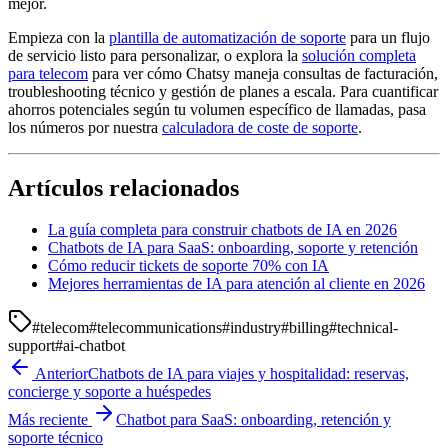
mejor.
Empieza con la
plantilla de automatización de soporte
para un flujo
de servicio listo para personalizar, o explora la
solución completa
para telecom
para ver cómo Chatsy maneja consultas de facturación,
troubleshooting técnico y gestión de planes a escala. Para cuantificar
ahorros potenciales según tu volumen específico de llamadas, pasa
los números por nuestra
calculadora de coste de soporte
.
Artículos relacionados
La guía completa para construir chatbots de IA en 2026
Chatbots de IA para SaaS: onboarding, soporte y retención
Cómo reducir tickets de soporte 70% con IA
Mejores herramientas de IA para atención al cliente en 2026
#
telecom
#
telecommunications
#
industry
#
billing
#
technical-
support
#
ai-chatbot
Anterior
Chatbots de IA para viajes y hospitalidad: reservas,
concierge y soporte a huéspedes
Más reciente
Chatbot para SaaS: onboarding, retención y
soporte técnico