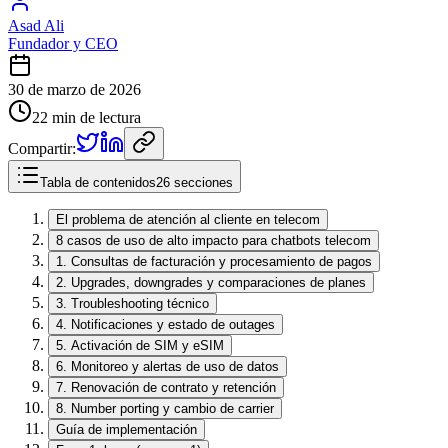
Asad Ali
Fundador y CEO
30 de marzo de 2026
22 min de lectura
Compartir:
Tabla de contenidos
26 secciones
El problema de atención al cliente en telecom
8 casos de uso de alto impacto para chatbots telecom
1. Consultas de facturación y procesamiento de pagos
2. Upgrades, downgrades y comparaciones de planes
3. Troubleshooting técnico
4. Notificaciones y estado de outages
5. Activación de SIM y eSIM
6. Monitoreo y alertas de uso de datos
7. Renovación de contrato y retención
8. Number porting y cambio de carrier
Guía de implementación