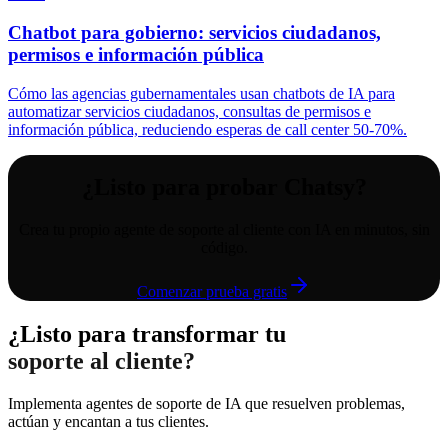
Chatbot para gobierno: servicios ciudadanos,
permisos e información pública
Cómo las agencias gubernamentales usan chatbots de IA para
automatizar servicios ciudadanos, consultas de permisos e
información pública, reduciendo esperas de call center 50-70%.
¿Listo para probar Chatsy?
Crea tu propio agente de soporte al cliente con IA en minutos, sin
código.
Comenzar prueba gratis
¿Listo para transformar tu
soporte al cliente?
Implementa agentes de soporte de IA que resuelven problemas,
actúan y encantan a tus clientes.