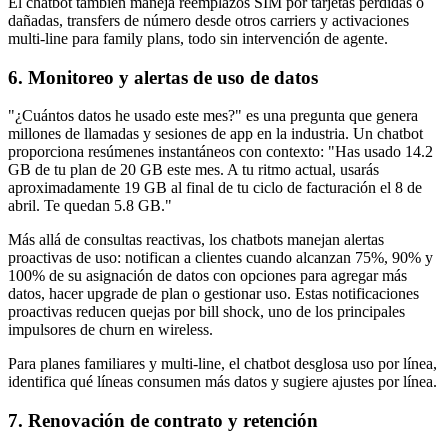
El chatbot también maneja reemplazos SIM por tarjetas perdidas o
dañadas, transfers de número desde otros carriers y activaciones
multi-line para family plans, todo sin intervención de agente.
6. Monitoreo y alertas de uso de datos
"¿Cuántos datos he usado este mes?" es una pregunta que genera
millones de llamadas y sesiones de app en la industria. Un chatbot
proporciona resúmenes instantáneos con contexto: "Has usado 14.2
GB de tu plan de 20 GB este mes. A tu ritmo actual, usarás
aproximadamente 19 GB al final de tu ciclo de facturación el 8 de
abril. Te quedan 5.8 GB."
Más allá de consultas reactivas, los chatbots manejan alertas
proactivas de uso: notifican a clientes cuando alcanzan 75%, 90% y
100% de su asignación de datos con opciones para agregar más
datos, hacer upgrade de plan o gestionar uso. Estas notificaciones
proactivas reducen quejas por bill shock, uno de los principales
impulsores de churn en wireless.
Para planes familiares y multi-line, el chatbot desglosa uso por línea,
identifica qué líneas consumen más datos y sugiere ajustes por línea.
7. Renovación de contrato y retención