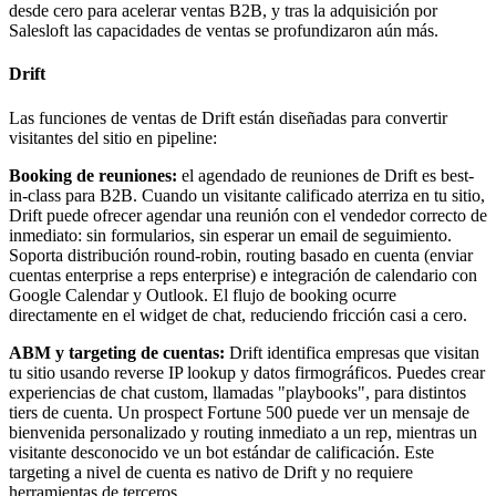
desde cero para acelerar ventas B2B, y tras la adquisición por
Salesloft las capacidades de ventas se profundizaron aún más.
Drift
Las funciones de ventas de Drift están diseñadas para convertir
visitantes del sitio en pipeline:
Booking de reuniones:
el agendado de reuniones de Drift es best-
in-class para B2B. Cuando un visitante calificado aterriza en tu sitio,
Drift puede ofrecer agendar una reunión con el vendedor correcto de
inmediato: sin formularios, sin esperar un email de seguimiento.
Soporta distribución round-robin, routing basado en cuenta (enviar
cuentas enterprise a reps enterprise) e integración de calendario con
Google Calendar y Outlook. El flujo de booking ocurre
directamente en el widget de chat, reduciendo fricción casi a cero.
ABM y targeting de cuentas:
Drift identifica empresas que visitan
tu sitio usando reverse IP lookup y datos firmográficos. Puedes crear
experiencias de chat custom, llamadas "playbooks", para distintos
tiers de cuenta. Un prospect Fortune 500 puede ver un mensaje de
bienvenida personalizado y routing inmediato a un rep, mientras un
visitante desconocido ve un bot estándar de calificación. Este
targeting a nivel de cuenta es nativo de Drift y no requiere
herramientas de terceros.