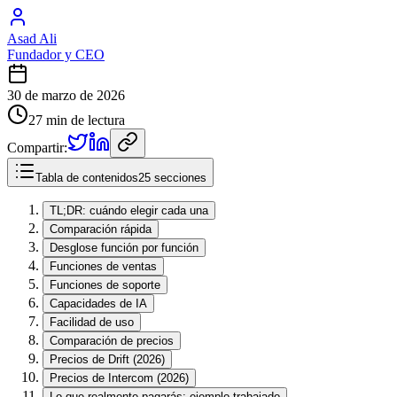
Asad Ali
Fundador y CEO
30 de marzo de 2026
27 min de lectura
Compartir:
Tabla de contenidos
25 secciones
TL;DR: cuándo elegir cada una
Comparación rápida
Desglose función por función
Funciones de ventas
Funciones de soporte
Capacidades de IA
Facilidad de uso
Comparación de precios
Precios de Drift (2026)
Precios de Intercom (2026)
Lo que realmente pagarás: ejemplo trabajado