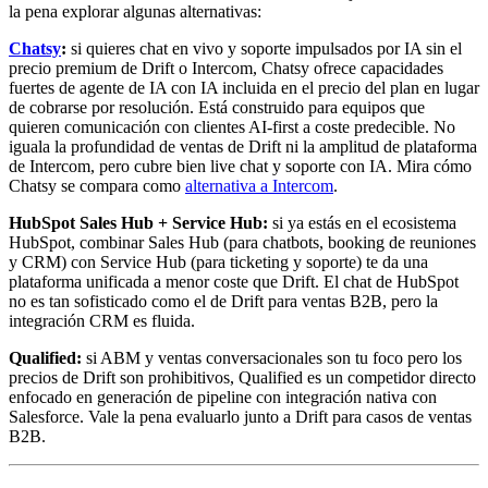
la pena explorar algunas alternativas:
Chatsy
:
si quieres chat en vivo y soporte impulsados por IA sin el
precio premium de Drift o Intercom, Chatsy ofrece capacidades
fuertes de agente de IA con IA incluida en el precio del plan en lugar
de cobrarse por resolución. Está construido para equipos que
quieren comunicación con clientes AI-first a coste predecible. No
iguala la profundidad de ventas de Drift ni la amplitud de plataforma
de Intercom, pero cubre bien live chat y soporte con IA. Mira cómo
Chatsy se compara como
alternativa a Intercom
.
HubSpot Sales Hub + Service Hub:
si ya estás en el ecosistema
HubSpot, combinar Sales Hub (para chatbots, booking de reuniones
y CRM) con Service Hub (para ticketing y soporte) te da una
plataforma unificada a menor coste que Drift. El chat de HubSpot
no es tan sofisticado como el de Drift para ventas B2B, pero la
integración CRM es fluida.
Qualified:
si ABM y ventas conversacionales son tu foco pero los
precios de Drift son prohibitivos, Qualified es un competidor directo
enfocado en generación de pipeline con integración nativa con
Salesforce. Vale la pena evaluarlo junto a Drift para casos de ventas
B2B.