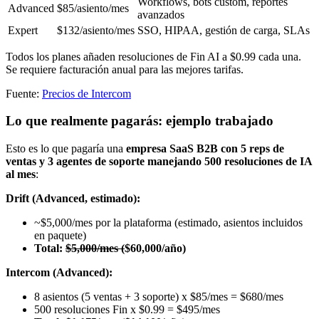
Workflows, bots custom, reportes
Advanced
$85/asiento/mes
avanzados
Expert
$132/asiento/mes
SSO, HIPAA, gestión de carga, SLAs
Todos los planes añaden resoluciones de Fin AI a $0.99 cada una.
Se requiere facturación anual para las mejores tarifas.
Fuente:
Precios de Intercom
Lo que realmente pagarás: ejemplo trabajado
Esto es lo que pagaría una
empresa SaaS B2B con 5 reps de
ventas y 3 agentes de soporte manejando 500 resoluciones de IA
al mes
:
Drift (Advanced, estimado):
~$5,000/mes por la plataforma (estimado, asientos incluidos
en paquete)
Total:
$5,000/mes (
$60,000/año)
Intercom (Advanced):
8 asientos (5 ventas + 3 soporte) x $85/mes = $680/mes
500 resoluciones Fin x $0.99 = $495/mes