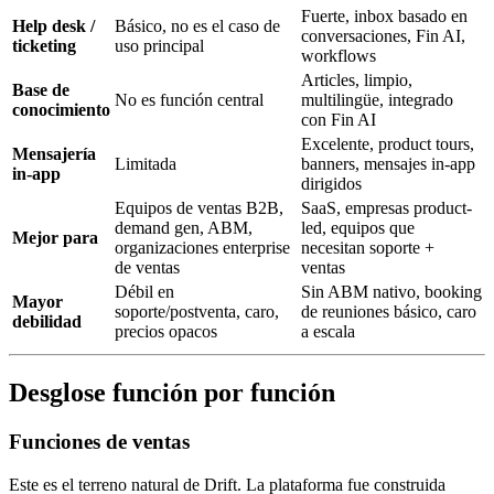
Fuerte, inbox basado en
Help desk /
Básico, no es el caso de
conversaciones, Fin AI,
ticketing
uso principal
workflows
Articles, limpio,
Base de
No es función central
multilingüe, integrado
conocimiento
con Fin AI
Excelente, product tours,
Mensajería
Limitada
banners, mensajes in-app
in-app
dirigidos
Equipos de ventas B2B,
SaaS, empresas product-
demand gen, ABM,
led, equipos que
Mejor para
organizaciones enterprise
necesitan soporte +
de ventas
ventas
Débil en
Sin ABM nativo, booking
Mayor
soporte/postventa, caro,
de reuniones básico, caro
debilidad
precios opacos
a escala
Desglose función por función
Funciones de ventas
Este es el terreno natural de Drift. La plataforma fue construida