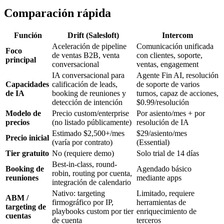
Comparación rápida
Función
Drift (Salesloft)
Intercom
Aceleración de pipeline
Comunicación unificada
Foco
de ventas B2B, venta
con clientes, soporte,
principal
conversacional
ventas, engagement
IA conversacional para
Agente Fin AI, resolución
Capacidades
calificación de leads,
de soporte de varios
de IA
booking de reuniones y
turnos, capaz de acciones,
detección de intención
$0.99/resolución
Modelo de
Precio custom/enterprise
Por asiento/mes + por
precios
(no listado públicamente)
resolución de IA
Estimado $2,500+/mes
$29/asiento/mes
Precio inicial
(varía por contrato)
(Essential)
Tier gratuito
No (requiere demo)
Solo trial de 14 días
Best-in-class, round-
Booking de
Agendado básico
robin, routing por cuenta,
reuniones
mediante apps
integración de calendario
Nativo: targeting
Limitado, requiere
ABM /
firmográfico por IP,
herramientas de
targeting de
playbooks custom por tier
enriquecimiento de
cuentas
de cuenta
terceros