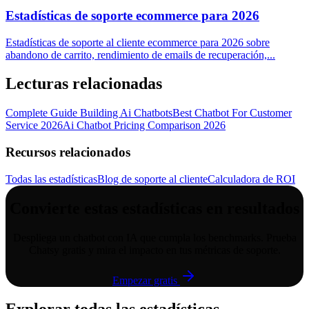
Estadísticas de soporte ecommerce para 2026
Estadísticas de soporte al cliente ecommerce para 2026 sobre
abandono de carrito, rendimiento de emails de recuperación,
...
Lecturas relacionadas
Complete Guide Building Ai Chatbots
Best Chatbot For Customer
Service 2026
Ai Chatbot Pricing Comparison 2026
Recursos relacionados
Todas las estadísticas
Blog de soporte al cliente
Calculadora de ROI
Convierte estas estadísticas en resultados
Despliega un chatbot con IA que cumpla los benchmarks. Prueba
Chatsy gratis y mira el impacto en tus métricas de soporte.
Empezar gratis