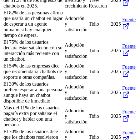
del 31.27% de los ingresos de
mercado y
View
2025
chatbots en 2025.
crecimiento
Research
El 82% de las personas afirma
que usaría un chatbot en lugar
Adopción
Fuente
de esperar a un agente
y
Tidio
2025
humano si hay cualquier
satisfacción
tiempo de espera.
El 75% de los usuarios
Adopción
Fuente
declara estar satisfecho con su
y
Tidio
2025
interacción más reciente con
satisfacción
un chatbot.
El 54% de las empresas dice
Adopción
Fuente
que recomendaría chatbots de
y
Tidio
2025
soporte a otras compañías.
satisfacción
El 30% de los usuarios
Adopción
Fuente
prefiere esperar a una persona
y
Tidio
2025
aunque haya un chatbot
satisfacción
disponible de inmediato.
Más del 11% de los usuarios
Adopción
Fuente
pagaría extra por saltarse el
y
Tidio
2025
chatbot y hablar con una
satisfacción
persona.
El 70% de los usuarios dice
Adopción
Fuente
que los chatbots resolvieron
y
Tidio
2025