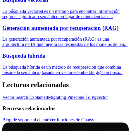
La búsqueda vectorial es un método para encontrar información
según el significado semántico en lugar de coincidencias e
...
Generación aumentada por recuperación (RAG)
La generación aumentada por recuperación (RAG) es una
arquitectura de IA que mejora las respuestas de los modelos de len
...
Búsqueda híbrida
La búsqueda híbrida es un método de recuperación que combina
búsqueda semántica (basada en vectores/embeddings) con búsq
...
Lecturas relacionadas
Vector Search Explained
Migrating Pinecone To Pgvector
Recursos relacionados
Blog de soporte al cliente
Ver funciones de Chatsy