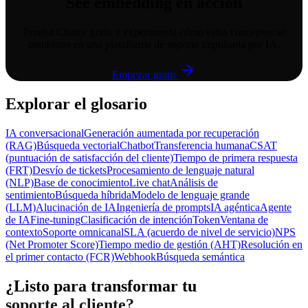
See
embedding
en acción
Prueba Chatsy gratis y experimenta cómo estos conceptos se
combinan en una plataforma de soporte impulsada por IA.
Empezar gratis
Explorar el glosario
IA conversacional
Generación aumentada por recuperación
(RAG)
Búsqueda vectorial
Chatbot
Transferencia humana
CSAT
(puntuación de satisfacción del cliente)
Tiempo de primera respuesta
(FRT)
Desvío de tickets
Procesamiento de lenguaje natural
(NLP)
Base de conocimiento
Live chat
Análisis de
sentimiento
Búsqueda híbrida
Modelo de lenguaje grande
(LLM)
Alucinación de IA
Ingeniería de prompts
IA agéntica
Agente
de IA
Fine-tuning
Clasificación de intención
Token
Ventana de
contexto
Soporte omnicanal
SLA (acuerdo de nivel de servicio)
NPS
(Net Promoter Score)
Tiempo medio de gestión (AHT)
Resolución en
el primer contacto (FCR)
Webhook
Búsqueda semántica
¿Listo para transformar tu
soporte al cliente?