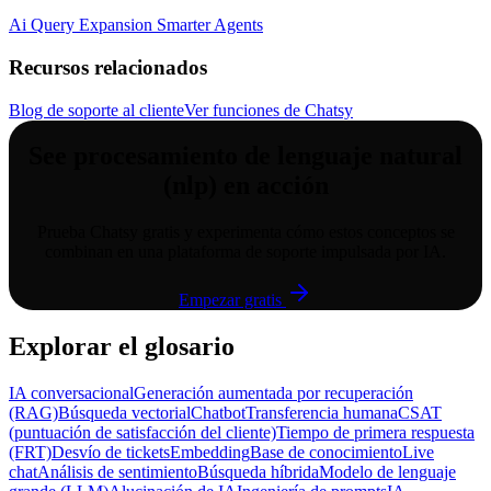
Ai Query Expansion Smarter Agents
Recursos relacionados
Blog de soporte al cliente
Ver funciones de Chatsy
See
procesamiento de lenguaje natural
(nlp)
en acción
Prueba Chatsy gratis y experimenta cómo estos conceptos se
combinan en una plataforma de soporte impulsada por IA.
Empezar gratis
Explorar el glosario
IA conversacional
Generación aumentada por recuperación
(RAG)
Búsqueda vectorial
Chatbot
Transferencia humana
CSAT
(puntuación de satisfacción del cliente)
Tiempo de primera respuesta
(FRT)
Desvío de tickets
Embedding
Base de conocimiento
Live
chat
Análisis de sentimiento
Búsqueda híbrida
Modelo de lenguaje