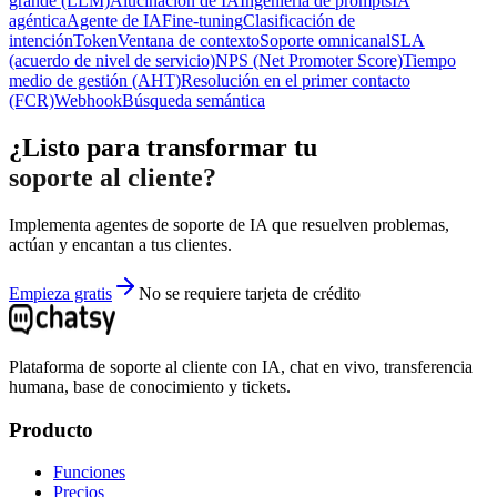
grande (LLM)
Alucinación de IA
Ingeniería de prompts
IA
agéntica
Agente de IA
Fine-tuning
Clasificación de
intención
Token
Ventana de contexto
Soporte omnicanal
SLA
(acuerdo de nivel de servicio)
NPS (Net Promoter Score)
Tiempo
medio de gestión (AHT)
Resolución en el primer contacto
(FCR)
Webhook
Búsqueda semántica
¿Listo para transformar tu
soporte al cliente?
Implementa agentes de soporte de IA que resuelven problemas,
actúan y encantan a tus clientes.
Empieza gratis
No se requiere tarjeta de crédito
Plataforma de soporte al cliente con IA, chat en vivo, transferencia
humana, base de conocimiento y tickets.
Producto
Funciones
Precios