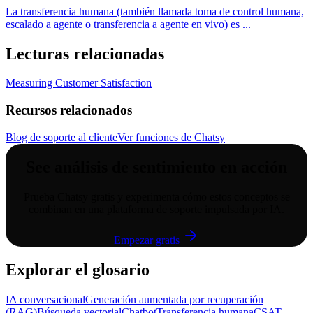
La transferencia humana (también llamada toma de control humana,
escalado a agente o transferencia a agente en vivo) es
...
Lecturas relacionadas
Measuring Customer Satisfaction
Recursos relacionados
Blog de soporte al cliente
Ver funciones de Chatsy
See
análisis de sentimiento
en acción
Prueba Chatsy gratis y experimenta cómo estos conceptos se
combinan en una plataforma de soporte impulsada por IA.
Empezar gratis
Explorar el glosario
IA conversacional
Generación aumentada por recuperación
(RAG)
Búsqueda vectorial
Chatbot
Transferencia humana
CSAT