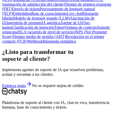
(puntuación de satisfacción del cliente)
Tiempo de primera respuesta
(FRT)
Desvío de tickets
Procesamiento de lenguaje natural
(NLP)
Embedding
Base de conocimiento
Live chat
Búsqueda
híbrida
Modelo de lenguaje grande (LLM)
Alucinación de
IA
Ingeniería de prompts
IA agéntica
Agente de IA
Fine-
tuning
Clasificación de intención
Token
Ventana de contexto
Soporte
omnicanal
SLA (acuerdo de nivel de servicio)
NPS (Net Promoter
Score)
Tiempo medio de gestión (AHT)
Resolución en el primer
contacto (FCR)
Webhook
Búsqueda semántica
¿Listo para transformar tu
soporte al cliente?
Implementa agentes de soporte de IA que resuelven problemas,
actúan y encantan a tus clientes.
Empieza gratis
No se requiere tarjeta de crédito
Plataforma de soporte al cliente con IA, chat en vivo, transferencia
humana, base de conocimiento y tickets.