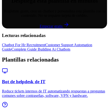
Despliega esta plantilla en minutos
Regístrate gratis, crea un chatbot y personaliza esta plantilla con tu
contenido. No se requiere tarjeta de crédito.
Empezar gratis
Lecturas relacionadas
Chatbot For Hr Recruitment
Customer Support Automation
Guide
Complete Guide Building Ai Chatbots
Plantillas relacionadas
Bot de helpdesk de IT
Reduce tickets internos de IT automatizando respuestas a preguntas
comunes sobre contraseñas, software, VPN y hardware.