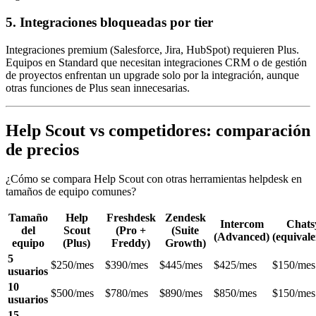
5. Integraciones bloqueadas por tier
Integraciones premium (Salesforce, Jira, HubSpot) requieren Plus.
Equipos en Standard que necesitan integraciones CRM o de gestión
de proyectos enfrentan un upgrade solo por la integración, aunque
otras funciones de Plus sean innecesarias.
Help Scout vs competidores: comparación
de precios
¿Cómo se compara Help Scout con otras herramientas helpdesk en
tamaños de equipo comunes?
Tamaño
Help
Freshdesk
Zendesk
Intercom
Chats
del
Scout
(Pro +
(Suite
(Advanced)
(equivale
equipo
(Plus)
Freddy)
Growth)
5
$250/mes
$390/mes
$445/mes
$425/mes
$150/mes
usuarios
10
$500/mes
$780/mes
$890/mes
$850/mes
$150/mes
usuarios
15