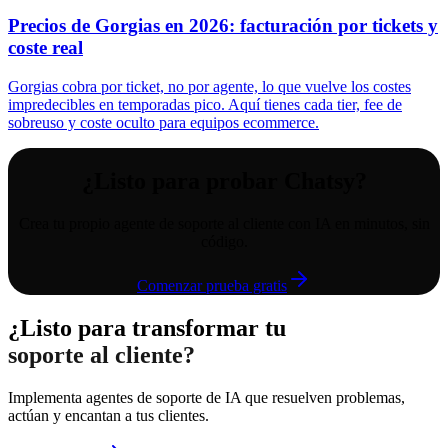
Precios de Gorgias en 2026: facturación por tickets y
coste real
Gorgias cobra por ticket, no por agente, lo que vuelve los costes
impredecibles en temporadas pico. Aquí tienes cada tier, fee de
sobreuso y coste oculto para equipos ecommerce.
¿Listo para probar Chatsy?
Crea tu propio agente de soporte al cliente con IA en minutos, sin
código.
Comenzar prueba gratis
¿Listo para transformar tu
soporte al cliente?
Implementa agentes de soporte de IA que resuelven problemas,
actúan y encantan a tus clientes.