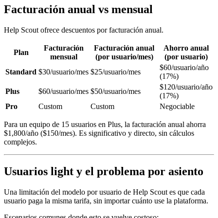
Facturación anual vs mensual
Help Scout ofrece descuentos por facturación anual.
Facturación
Facturación anual
Ahorro anual
Plan
mensual
(por usuario/mes)
(por usuario)
$60/usuario/año
Standard
$30/usuario/mes
$25/usuario/mes
(17%)
$120/usuario/año
Plus
$60/usuario/mes
$50/usuario/mes
(17%)
Pro
Custom
Custom
Negociable
Para un equipo de 15 usuarios en Plus, la facturación anual ahorra
$1,800/año ($150/mes). Es significativo y directo, sin cálculos
complejos.
Usuarios light y el problema por asiento
Una limitación del modelo por usuario de Help Scout es que cada
usuario paga la misma tarifa, sin importar cuánto use la plataforma.
Escenarios comunes donde esto se vuelve costoso: