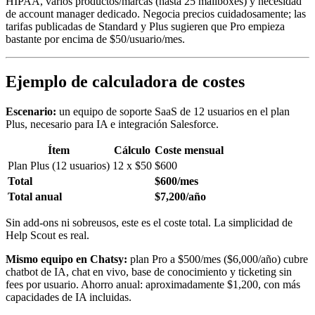
HIPAA, varios productos/marcas (hasta 25 mailboxes) y necesidad
de account manager dedicado. Negocia precios cuidadosamente; las
tarifas publicadas de Standard y Plus sugieren que Pro empieza
bastante por encima de $50/usuario/mes.
Ejemplo de calculadora de costes
Escenario:
un equipo de soporte SaaS de 12 usuarios en el plan
Plus, necesario para IA e integración Salesforce.
Ítem
Cálculo
Coste mensual
Plan Plus (12 usuarios)
12 x $50
$600
Total
$600/mes
Total anual
$7,200/año
Sin add-ons ni sobreusos, este es el coste total. La simplicidad de
Help Scout es real.
Mismo equipo en Chatsy:
plan Pro a $500/mes ($6,000/año) cubre
chatbot de IA, chat en vivo, base de conocimiento y ticketing sin
fees por usuario. Ahorro anual: aproximadamente $1,200, con más
capacidades de IA incluidas.