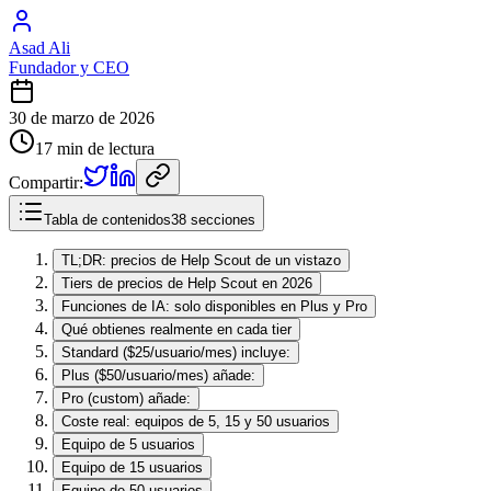
Asad Ali
Fundador y CEO
30 de marzo de 2026
17 min de lectura
Compartir:
Tabla de contenidos
38 secciones
TL;DR: precios de Help Scout de un vistazo
Tiers de precios de Help Scout en 2026
Funciones de IA: solo disponibles en Plus y Pro
Qué obtienes realmente en cada tier
Standard ($25/usuario/mes) incluye:
Plus ($50/usuario/mes) añade:
Pro (custom) añade:
Coste real: equipos de 5, 15 y 50 usuarios
Equipo de 5 usuarios
Equipo de 15 usuarios
Equipo de 50 usuarios