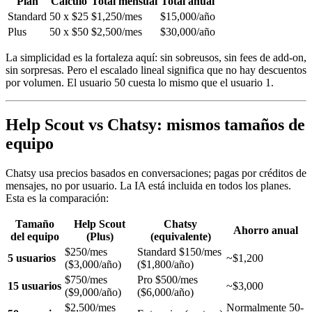
Plan
Cálculo
Total mensual
Total anual
Standard
50 x $25
$1,250/mes
$15,000/año
Plus
50 x $50
$2,500/mes
$30,000/año
La simplicidad es la fortaleza aquí: sin sobreusos, sin fees de add-on,
sin sorpresas. Pero el escalado lineal significa que no hay descuentos
por volumen. El usuario 50 cuesta lo mismo que el usuario 1.
Help Scout vs Chatsy: mismos tamaños de
equipo
Chatsy usa precios basados en conversaciones; pagas por créditos de
mensajes, no por usuario. La IA está incluida en todos los planes.
Esta es la comparación:
Tamaño
Help Scout
Chatsy
Ahorro anual
del equipo
(Plus)
(equivalente)
$250/mes
Standard $150/mes
5 usuarios
~$1,200
($3,000/año)
($1,800/año)
$750/mes
Pro $500/mes
15 usuarios
~$3,000
($9,000/año)
($6,000/año)
$2,500/mes
Normalmente 50-