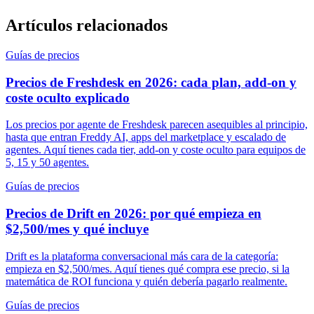
Artículos relacionados
Guías de precios
Precios de Freshdesk en 2026: cada plan, add-on y
coste oculto explicado
Los precios por agente de Freshdesk parecen asequibles al principio,
hasta que entran Freddy AI, apps del marketplace y escalado de
agentes. Aquí tienes cada tier, add-on y coste oculto para equipos de
5, 15 y 50 agentes.
Guías de precios
Precios de Drift en 2026: por qué empieza en
$2,500/mes y qué incluye
Drift es la plataforma conversacional más cara de la categoría:
empieza en $2,500/mes. Aquí tienes qué compra ese precio, si la
matemática de ROI funciona y quién debería pagarlo realmente.
Guías de precios