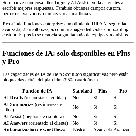
Summarize condensa hilos largos y AI Assist ayuda a agentes a
escribir mejores respuestas. También obtienes campos custom,
permisos avanzados, equipos y más mailboxes.
Pro
añade funciones enterprise: cumplimiento HIPAA, seguridad
avanzada, 25 mailboxes, account manager dedicado y onboarding
custom. El precio se negocia según tamaño de equipo y requisitos.
Funciones de IA: solo disponibles en Plus
y Pro
Las capacidades de IA de Help Scout son significativas pero están
bloqueadas detrás del plan Plus ($50/usuario/mes).
Función de IA
Standard
Plus
Pro
AI Drafts
(respuestas sugeridas)
No
Sí
Sí
AI Summarize
(resúmenes de
No
Sí
Sí
hilos)
AI Assist
(mejoras de escritura)
No
Sí
Sí
AI Answers
(orientado al cliente)
No
Sí
Sí
Automatización de workflows
Básica
Avanzada
Avanzada