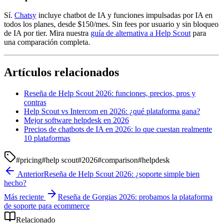
Sí.
Chatsy
incluye chatbot de IA y funciones impulsadas por IA en
todos los planes, desde $150/mes. Sin fees por usuario y sin bloqueo
de IA por tier. Mira nuestra
guía de alternativa a Help Scout
para
una comparación completa.
Artículos relacionados
Reseña de Help Scout 2026: funciones, precios, pros y
contras
Help Scout vs Intercom en 2026: ¿qué plataforma gana?
Mejor software helpdesk en 2026
Precios de chatbots de IA en 2026: lo que cuestan realmente
10 plataformas
#
pricing
#
help scout
#
2026
#
comparison
#
helpdesk
Anterior
Reseña de Help Scout 2026: ¿soporte simple bien
hecho?
Más reciente
Reseña de Gorgias 2026: probamos la plataforma
de soporte para ecommerce
Relacionado